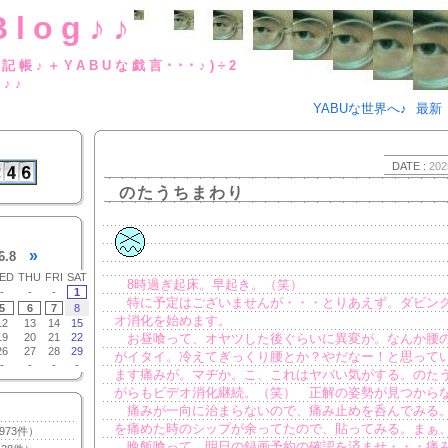
Blog♪♪
BUな日記帳♪＋YABUな戯言･･･
g♪♪
YABUな世界へ♪
最新
DATE :
202
のたうちまわり
»
6.8
ED
THU
FRI
SAT
8時過ぎ起床。早起き。（笑）
-
-
-
1
特に予定はございませんが・・・とりあえず。ダビン
5
6
7
8
オ消化を始めます。
12
13
14
15
19
20
21
22
お昼喰って、オヤツした後ぐらいに異変が。なんか腰
26
27
28
29
がイタイ。冷えてぎっくり腰とか？やだなー！と思って
-
-
-
-
ます痛みが。マヂか。こ、これはヤバい気がする。のた
がらもビデオ消化継続。（笑） 正解の姿勢が見つからない
痛みが一向に治まらないので、痛み止めを呑んでみる
を痛めた時のシップが余ってたので、貼ってみる。まぁ
973件）
晩飯喰って、明日の録画予約の確認を済ませ・・・痛