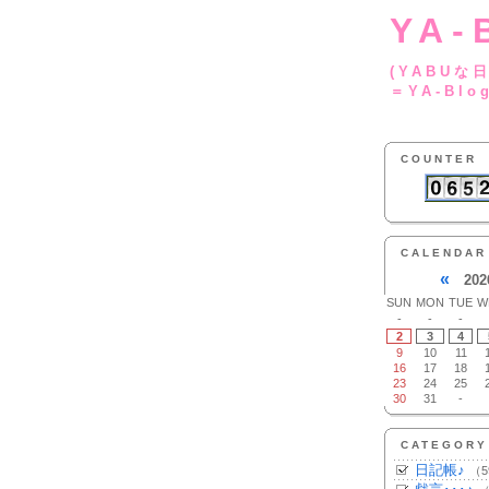
YA-
(YA
＝YA-Blo
COUNTER
CALENDAR
«
202
SUN
MON
TUE
W
-
-
-
2
3
4
9
10
11
16
17
18
23
24
25
30
31
-
CATEGORY
日記帳♪
（5