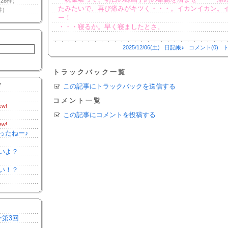
28件）
たみたいで、再び痛みがキツく・・・。イカンイカン。
件）
ー！
・・・寝るか。早く寝ましたとさ。
2025/12/06(土)
日記帳♪
コメント(0)
ト
トラックバック一覧
Y
この記事にトラックバックを送信する
コメント一覧
ew!
この記事にコメントを投稿する
ew!
ったねー♪
いよ？
い！？
ー第3回