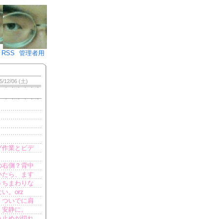
♪)÷2
RSS
管理者用
5/12/06 (土)
グ作業とビデ
の右側？背中
いたら、ます
うちまわりな
。orz
。ついでに肩
、安静に。
み止めが切れ