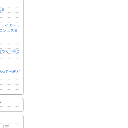
結果
森→ライダー→
ロン→スヌ
を兼ねて一杯ど
を兼ねて一杯ど
K
（7件）