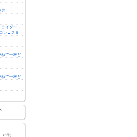
結果
森→ライダー→
ロン→スヌ
を兼ねて一杯ど
を兼ねて一杯ど
K
（5件）