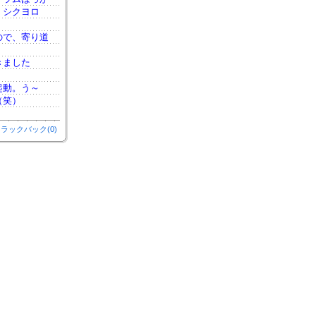
。シクヨロ
ので、寄り道
きました
起動。う～
（笑）
ラックバック(0)