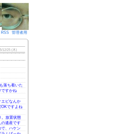
♪)÷2
RSS
管理者用
5/12/25 (木)
も落ち着いた
けですかね
クエビなんか
OKですよね
り。放置状態
人の遺産です
ので、ハケン
グラムばっか