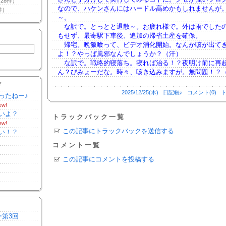
28件）
なので、ハケンさんにはハードル高めかもしれませんが
件）
～。
な訳で。とっとと退散～。お疲れ様で。外は雨でした
もせず、最寄駅下車後、追加の帰省土産を確保。
帰宅。晩飯喰って、ビデオ消化開始。なんか咳が出て
よ！？やっぱ風邪なんでしょうか？（汗）
な訳で。戦略的寝落ち。寝れば治る！？夜明け前に再
ん？びみょーだな。時々、咳き込みますが。無問題！？
Y
2025/12/25(木)
日記帳♪
コメント(0)
ト
ったねー♪
ew!
いよ？
トラックバック一覧
ew!
この記事にトラックバックを送信する
い！？
コメント一覧
この記事にコメントを投稿する
ー第3回