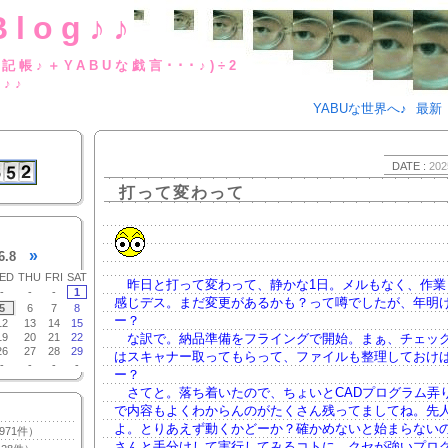
Blog♪♪
BUな日記帳♪＋YABUな戯言･･･
g♪♪
YABUな世界へ♪
最新
DATE :
202
打って変わって
»
6.8
ED
THU
FRI
SAT
昨日と打って変わって、静かな1日。メルもなく、作業
-
-
-
1
感じデス。まだ変更があるかも？って噂でしたが、年明
5
6
7
8
ー？
12
13
14
15
19
20
21
22
な訳で。納品準備をフライングで開始。まぁ、チェッ
26
27
28
29
はスキャナー取ってもらって、ファイルも整理しておけば
-
-
-
-
ー？
さてと。落ち着いたので、ちょいとCADプログラム弄
で内容もよくわからんのがたくさん残ってましてね。先
よ。とりあえず動くかどーか？確かめないと始まらない
971件）
さんと手分けして実行してみるコトに。クセが強いプロ