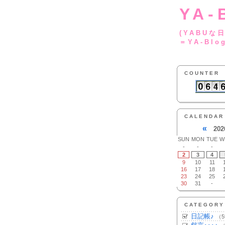
YA-
(YA
＝YA-Blo
COUNTER
CALENDAR
«
202
SUN
MON
TUE
W
-
-
-
2
3
4
9
10
11
16
17
18
23
24
25
30
31
-
CATEGORY
日記帳♪
（5