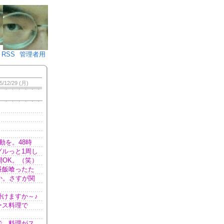
♪)÷2
RSS
管理者用
5/12/29 (月)
を。48時
グルっと1周し
間OK。（笑）
昼飯喰ったた
か。さすが関
けますか～♪
ース料理で
で、料理がス