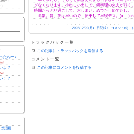
28件）
グなくなります。小出し小出しで、鍋料理の火力が弱く
件）
時間たっぷり過ごして、おしまい。めでたしめでたし。
退散。皆、夜は早いので、便乗して早寝デス。(o_ _)oﾊﾞ
2025/12/29(月)
日記帳♪
コメント(0)
ト
トラックバック一覧
Y
この記事にトラックバックを送信する
ったねー♪
コメント一覧
ew!
いよ？
この記事にコメントを投稿する
ew!
い！？
ー第3回