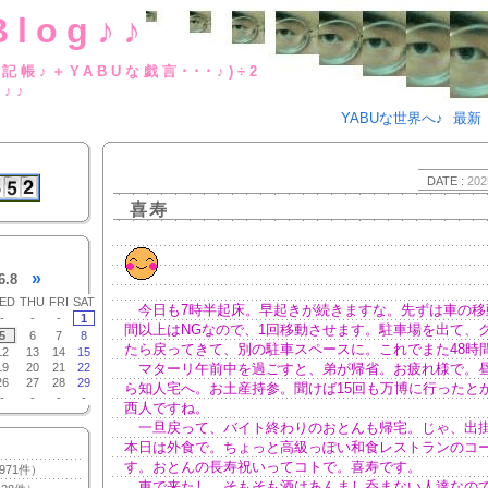
Blog♪♪
BUな日記帳♪＋YABUな戯言･･･
g♪♪
YABUな世界へ♪
最新
DATE :
202
喜寿
»
6.8
ED
THU
FRI
SAT
今日も7時半起床。早起きが続きますな。先ずは車の移動
-
-
-
1
間以上はNGなので、1回移動させます。駐車場を出て、
5
6
7
8
たら戻ってきて、別の駐車スペースに。これでまた48時
12
13
14
15
19
20
21
22
マターリ午前中を過ごすと、弟が帰省。お疲れ様で。
26
27
28
29
ら知人宅へ。お土産持参。聞けば15回も万博に行ったと
-
-
-
-
西人ですね。
一旦戻って、バイト終わりのおとんも帰宅。じゃ、出掛
本日は外食で。ちょっと高級っぽい和食レストランのコ
す。おとんの長寿祝いってコトで。喜寿です。
971件）
車で来たし、そもそも酒はあんまし呑まない人達なの