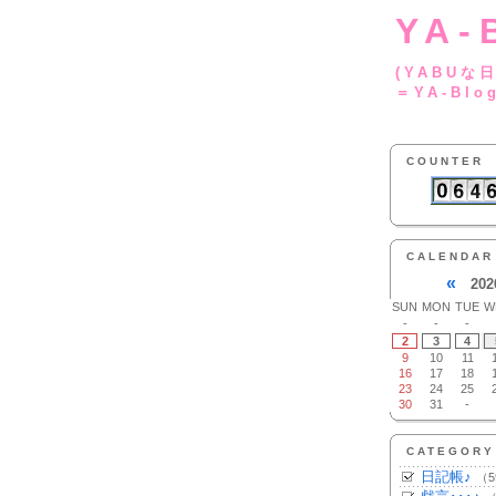
YA-
(YA
＝YA-Blo
COUNTER
CALENDAR
«
202
SUN
MON
TUE
W
-
-
-
2
3
4
9
10
11
16
17
18
23
24
25
30
31
-
CATEGORY
日記帳♪
（5