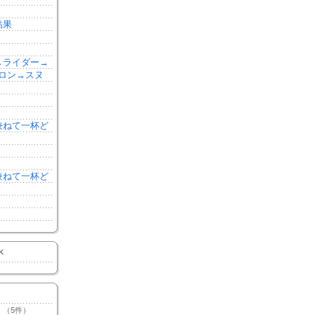
結果
森→ライダー→
ロン→スヌ
を兼ねて一杯ど
を兼ねて一杯ど
K
（5件）