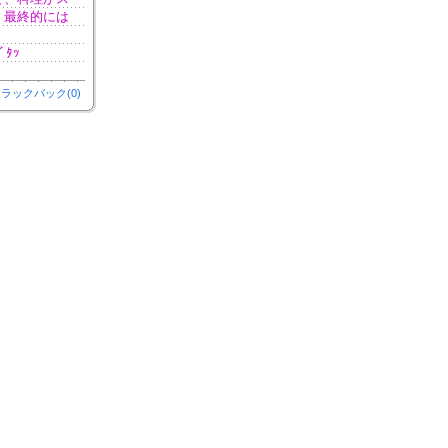
、最終的には
ﾀｯ
ラックバック(0)