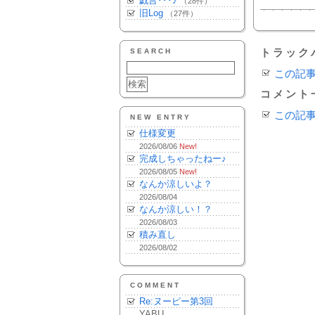
戯言･･･♪
（28件）
旧Log
（27件）
SEARCH
トラック
この記
コメント
この記
NEW ENTRY
仕様変更
2026/08/06
New!
完成しちゃったねー♪
2026/08/05
New!
なんか涼しいよ？
2026/08/04
なんか涼しい！？
2026/08/03
積み直し
2026/08/02
COMMENT
Re:ヌーピー第3回
YABU