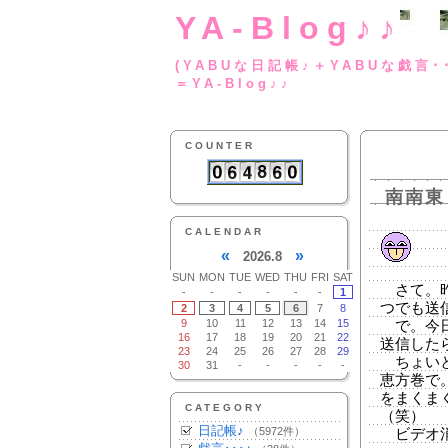
YA-Blog♪♪
(YABUな日記帳♪＋
＝YA-Blog♪♪
COUNTER
南南東
CALENDAR
«
»
2026.8
SUN
MON
TUE
WED
THU
FRI
SAT
さて。昨
-
-
-
-
-
-
1
つでも送
2
3
4
5
6
7
8
9
10
11
12
13
14
15
で。今日
16
17
18
19
20
21
22
送信した
23
24
25
26
27
28
29
ちょいと
30
31
-
-
-
-
-
恵方巻で
をまくま
CATEGORY
（笑）
日記帳♪
（5972件）
ビデオ消