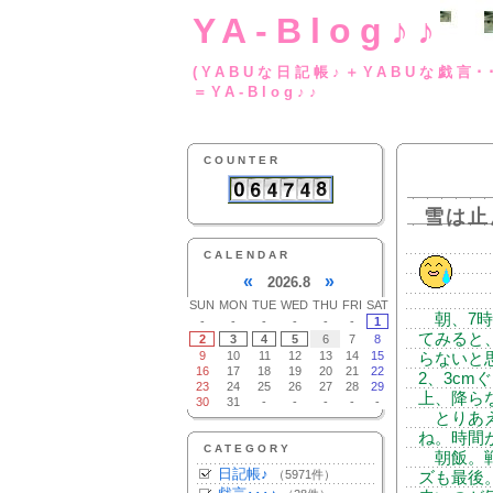
YA-Blog♪♪
(YABUな日記帳♪＋
＝YA-Blog♪♪
COUNTER
雪は止
CALENDAR
«
»
2026.8
SUN
MON
TUE
WED
THU
FRI
SAT
朝、7時
-
-
-
-
-
-
1
てみると
2
3
4
5
6
7
8
9
10
11
12
13
14
15
らないと
16
17
18
19
20
21
22
2、3c
23
24
25
26
27
28
29
上、降ら
30
31
-
-
-
-
-
とりあえ
ね。時間
CATEGORY
朝飯。戦
日記帳♪
（5971件）
ズも最後