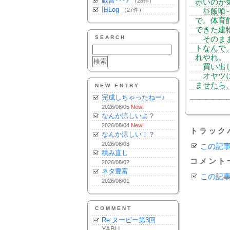
戯言･･･♪
（28件）
赤いのが
旧Log
（27件）
昼飯喰っ
で。体育
できた建
SEARCH
そのまま
トなんで
れやれ。
買い出し
オヤツに
ませたら
NEW ENTRY
完成しちゃったねー♪
2026/08/05
New!
なんか涼しいよ？
2026/08/04
New!
トラック
なんか涼しい！？
2026/08/03
この記
積み直し
コメント
2026/08/02
ネタ豊富
この記
2026/08/01
COMMENT
Re:ヌーピー第3回
YABU