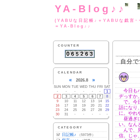
YA-Blog♪♪
(YABUな日記帳♪＋
＝YA-Blog♪♪
COUNTER
自分で
CALENDAR
«
»
2026.8
SUN
MON
TUE
WED
THU
FRI
SAT
今日もハ
-
-
-
-
-
-
1
ヂっすか
2
3
4
5
6
7
8
9
10
11
12
13
14
15
で。今日
16
17
18
19
20
21
22
話になり
23
24
25
26
27
28
29
に。やれ
30
31
-
-
-
-
-
昼過ぎに
い。なん
CATEGORY
んで、見
日記帳♪
（5973件）
信。じゃ