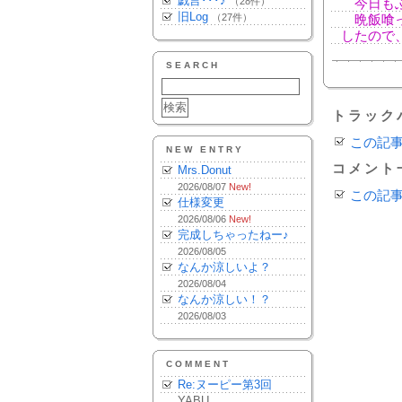
戯言･･･♪
（28件）
今日もぶ
旧Log
（27件）
晩飯喰っ
したので
SEARCH
トラック
この記
NEW ENTRY
コメント
Mrs.Donut
2026/08/07
New!
この記
仕様変更
2026/08/06
New!
完成しちゃったねー♪
2026/08/05
なんか涼しいよ？
2026/08/04
なんか涼しい！？
2026/08/03
COMMENT
Re:ヌーピー第3回
YABU