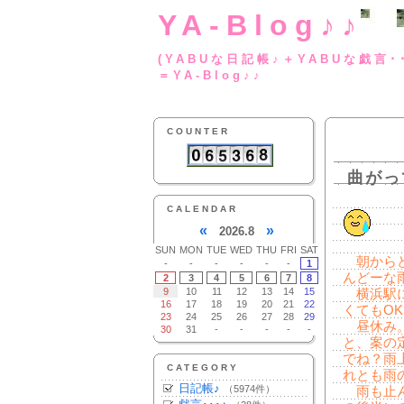
YA-Blog♪♪
(YABUな日記帳♪＋
＝YA-Blog♪♪
COUNTER
曲がっ
CALENDAR
«
»
2026.8
SUN
MON
TUE
WED
THU
FRI
SAT
朝からど
-
-
-
-
-
-
1
んどーな
2
3
4
5
6
7
8
9
10
11
12
13
14
15
横浜駅に
16
17
18
19
20
21
22
くてもO
23
24
25
26
27
28
29
昼休み。
30
31
-
-
-
-
-
と、案の
でね？雨
CATEGORY
れとも雨
日記帳♪
（5974件）
雨も止ん