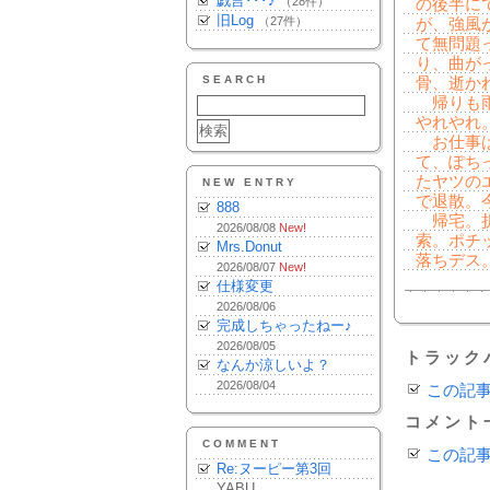
戯言･･･♪
（28件）
の後半に
旧Log
（27件）
が、強風
て無問題
り、曲が
SEARCH
骨、逝か
帰りも雨
やれやれ
お仕事は
て、ぽち
たヤツの
NEW ENTRY
で退散。
888
帰宅。折
2026/08/08
New!
索。ポチ
Mrs.Donut
落ちデス
2026/08/07
New!
仕様変更
2026/08/06
完成しちゃったねー♪
2026/08/05
トラック
なんか涼しいよ？
2026/08/04
この記
コメント
COMMENT
この記
Re:ヌーピー第3回
YABU