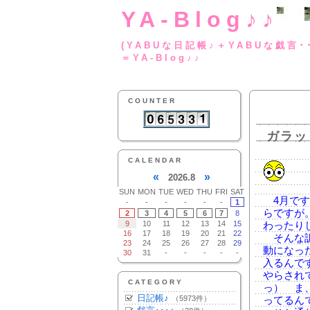
YA-Blog♪♪
(YABUな日記帳♪＋
＝YA-Blog♪♪
COUNTER
ガラッ
CALENDAR
«
»
2026.8
SUN
MON
TUE
WED
THU
FRI
SAT
4月です
-
-
-
-
-
-
1
らですが
2
3
4
5
6
7
8
9
10
11
12
13
14
15
わったり
16
17
18
19
20
21
22
そんな訳
23
24
25
26
27
28
29
動になっ
30
31
-
-
-
-
-
入るんです
やらされ
CATEGORY
っ） ま
日記帳♪
（5973件）
ってるん