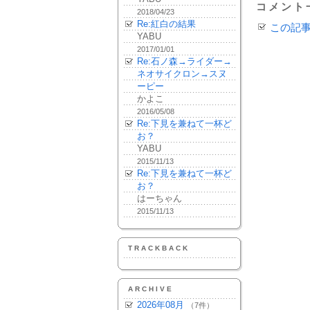
コメント
2018/04/23
Re:紅白の結果
この記
YABU
2017/01/01
Re:石ノ森→ライダー→
ネオサイクロン→スヌ
ーピー
かよこ
2016/05/08
Re:下見を兼ねて一杯ど
お？
YABU
2015/11/13
Re:下見を兼ねて一杯ど
お？
はーちゃん
2015/11/13
TRACKBACK
ARCHIVE
2026年08月
（7件）