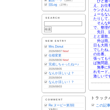
戯言･･･♪
（28件）
ひと通り
旧Log
（27件）
え、お仕
ケンさん
ょーもな
SEARCH
たりして
そんな時
で、整理
先日、送
とと退散
外は雨。
NEW ENTRY
日も大雨
Mrs.Donut
でしたね
2026/08/07
New!
の出番。
仕様変更
張っても
2026/08/06
New!
ば無問題
完成しちゃったねー♪
無事に帰
2026/08/05
れモード
なんか涼しいよ？
激しいで
2026/08/04
なんか涼しい！？
2026/08/03
トラック
COMMENT
Re:ヌーピー第3回
この記
YABU