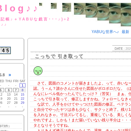
Blog♪♪
BUな日記帳♪＋YABUな戯言･･･
g♪♪
YABUな世界へ♪
最新
DATE :
202
こっちで 引き取って
»
6.8
ED
THU
FRI
SAT
さて。図面のコメントが届きましたよ。って、赤いな
-
-
-
1
認。う～ん？誰かさんに任せた図面がボロボロだな。（
5
6
7
8
んなにレベル低かったんでしたっけ？（苦笑） まぁ、
12
13
14
15
19
20
21
22
こっちで引き取って、修正しますかね。フォローしなき
26
27
28
29
な訳で。人手をかけてやっつけた図面の修正。ベテラ
-
-
-
-
と自分でやったヤツは赤も少なく、サクッと終了。残り1
を入れなきゃ。寸法ズレてるし、重複している、美しく
やれですよ。しかも！まだ届いていない残り半分は・・・o
タとなりそうですね。
973件）
とりあえず修正は終わったんで、退散。チェックは明