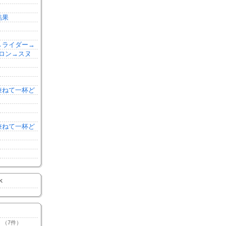
結果
森→ライダー→
ロン→スヌ
を兼ねて一杯ど
を兼ねて一杯ど
K
（7件）