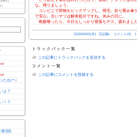
28件）
な。帰りましょう。
件）
コンビニで荷物をピックアップし、帰宅。折り畳み傘
で安心。古いヤツは解体処分ですね。休みの日に。
晩飯喰ったら、今日もしっかり寝落ちデス。疲れまし
2026/04/02(木)
日記帳♪
コメント(0)
ト
トラックバック一覧
Y
この記事にトラックバックを送信する
ew!
コメント一覧
この記事にコメントを投稿する
ew!
ったねー♪
いよ？
い！？
ー第3回