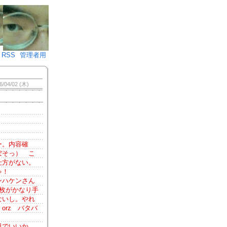
♪)÷2
RSS
管理者用
6/04/02 (木)
ー。内容確
ぼそっ） こ
仕方がない。
ゃ！
ンハケンさん
枚がかなり手
ないし。やれ
rz バタバ
日でいいか