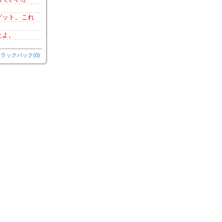
ゲット。これ
たよ。
ラックバック(0)