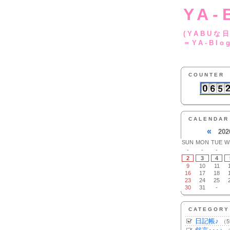
YA-
(YA
＝YA-Blo
COUNTER
CALENDAR
«
202
SUN
MON
TUE
W
-
-
-
2
3
4
9
10
11
16
17
18
23
24
25
30
31
-
CATEGORY
日記帳♪
（5