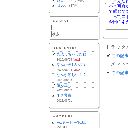
戯言･･･♪
（28件）
そんな感
旧Log
（27件）
か？写真
て感じで
ってコト
SEARCH
今日のネ
トラック
NEW ENTRY
完成しちゃったねー♪
この記
2026/08/05
New!
コメント
なんか涼しいよ？
2026/08/04
New!
この記
なんか涼しい！？
2026/08/03
積み直し
2026/08/02
ネタ豊富
2026/08/01
COMMENT
Re:ヌーピー第3回
YABU