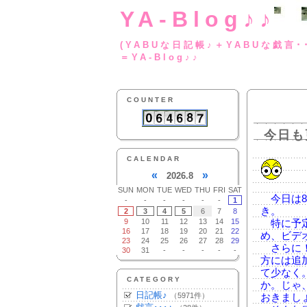
YA-Blog♪♪
(YABUな日記帳♪＋
＝YA-Blog♪♪
COUNTER
今日も
CALENDAR
«
»
2026.8
SUN
MON
TUE
WED
THU
FRI
SAT
今日は8
-
-
-
-
-
-
1
き。
2
3
4
5
6
7
8
9
10
11
12
13
14
15
特に予定
16
17
18
19
20
21
22
め、ビデ
23
24
25
26
27
28
29
さらに！
30
31
-
-
-
-
-
方には追
て少なく
CATEGORY
か。じゃ
日記帳♪
（5971件）
おきまし