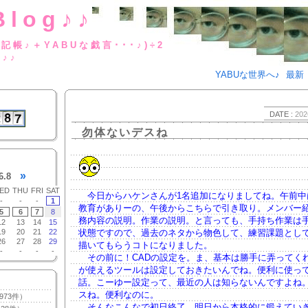
Blog♪♪
BUな日記帳♪＋YABUな戯言･･･
g♪♪
YABUな世界へ♪
最新
DATE :
202
勿体ないデスね
»
6.8
ED
THU
FRI
SAT
今日からハケンさんが1名追加になりましてね。午前中
-
-
-
1
教育がありーの、午後からこちらで引き取り。メンバー
5
6
7
8
務内容の説明。作業の説明。と言っても、手持ち作業は
12
13
14
15
19
20
21
22
状態ですので、過去のネタから物色して、練習課題とし
26
27
28
29
描いてもらうコトになりました。
-
-
-
-
その前に！CADの設定を。ま、基本は勝手に弄ってく
が使えるツールは設定しておきたいんでね。便利に使っ
話。こーゆー設定って、最近の人は知らないんですよね
スね。便利なのに。
973件）
そんなこんなで初日終了。明日から本格的に鍛えてい