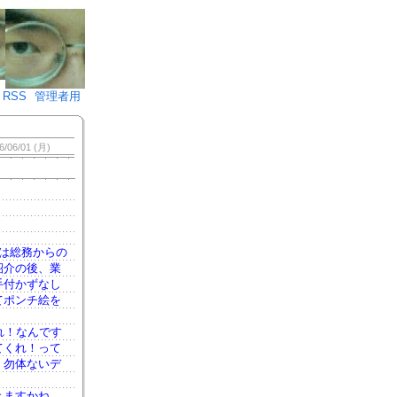
♪)÷2
RSS
管理者用
6/06/01 (月)
は総務からの
紹介の後、業
手付かずなし
てポンチ絵を
れ！なんです
てくれ！って
。勿体ないデ
きますかね