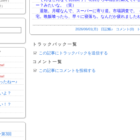
28件）
ー？みたいな。（笑）
件）
退散。月曜なんで、スーパーに寄り道。市場調査で。
宅。晩飯喰ったら、早々に寝落ち。なんだか疲れました
2026/06/01(月)
日記帳♪
コメント(0)
ト
トラックバック一覧
Y
この記事にトラックバックを送信する
コメント一覧
ew!
この記事にコメントを投稿する
ew!
ったねー♪
いよ？
い！？
ー第3回