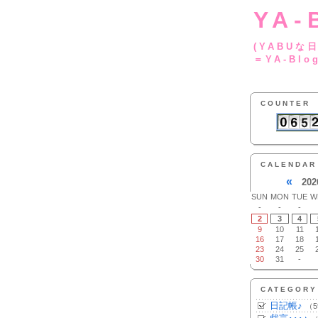
YA-
(YA
＝YA-Blo
COUNTER
CALENDAR
«
202
SUN
MON
TUE
W
-
-
-
2
3
4
9
10
11
16
17
18
23
24
25
30
31
-
CATEGORY
日記帳♪
（5