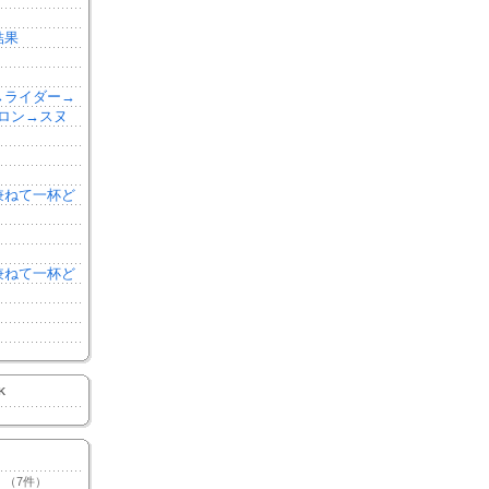
結果
森→ライダー→
ロン→スヌ
を兼ねて一杯ど
を兼ねて一杯ど
K
（7件）