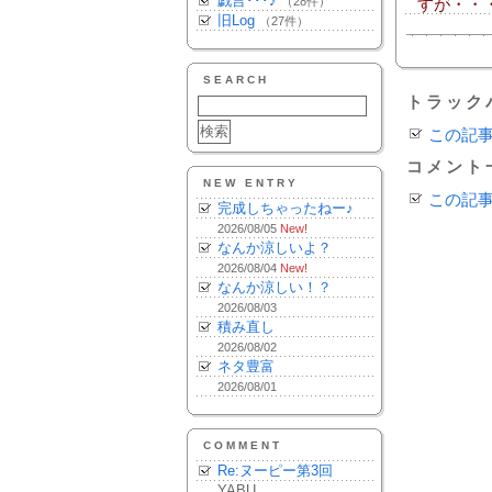
戯言･･･♪
（28件）
すが・・
旧Log
（27件）
SEARCH
トラック
この記
コメント
NEW ENTRY
この記
完成しちゃったねー♪
2026/08/05
New!
なんか涼しいよ？
2026/08/04
New!
なんか涼しい！？
2026/08/03
積み直し
2026/08/02
ネタ豊富
2026/08/01
COMMENT
Re:ヌーピー第3回
YABU