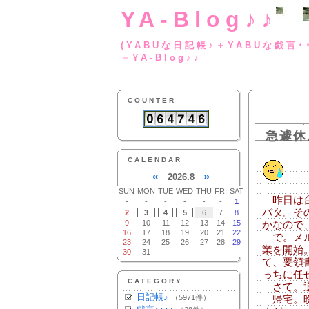
YA-Blog♪♪
(YABUな日記帳♪＋
＝YA-Blog♪♪
COUNTER
急遽休
CALENDAR
«
»
2026.8
SUN
MON
TUE
WED
THU
FRI
SAT
昨日は台
-
-
-
-
-
-
1
バタ。そ
2
3
4
5
6
7
8
9
10
11
12
13
14
15
かなので
16
17
18
19
20
21
22
で。メル
23
24
25
26
27
28
29
業を開始
30
31
-
-
-
-
-
て、要領
っちに任
CATEGORY
さて。退
日記帳♪
（5971件）
帰宅。晩