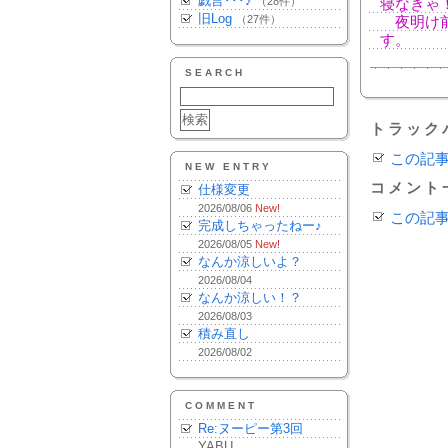
戯言･･･♪
（28件）
寝なきゃ
旧Log
（27件）
夜明け前
す。
SEARCH
トラック
この記
NEW ENTRY
コメント
仕様変更
2026/08/06
New!
この記
完成しちゃったねー♪
2026/08/05
New!
なんか涼しいよ？
2026/08/04
なんか涼しい！？
2026/08/03
積み直し
2026/08/02
COMMENT
Re:ヌーピー第3回
YABU