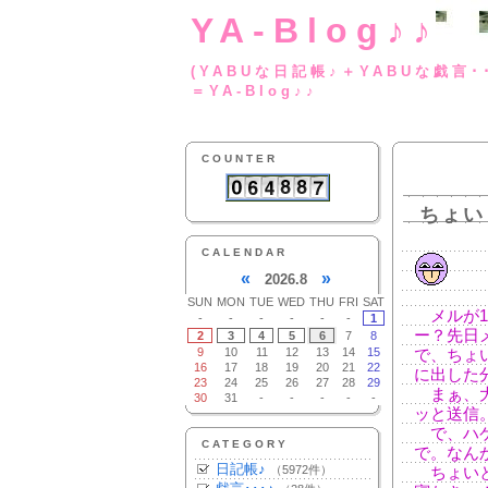
YA-Blog♪♪
(YABUな日記帳♪＋
＝YA-Blog♪♪
COUNTER
ちょい
CALENDAR
«
»
2026.8
SUN
MON
TUE
WED
THU
FRI
SAT
メルが1
-
-
-
-
-
-
1
ー？先日
2
3
4
5
6
7
8
9
10
11
12
13
14
15
で、ちょ
16
17
18
19
20
21
22
に出した分
23
24
25
26
27
28
29
まぁ、大
30
31
-
-
-
-
-
ッと送信
で、ハケ
CATEGORY
で。なん
日記帳♪
（5972件）
ちょいと