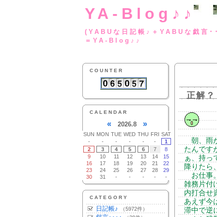
YA-Blog♪♪
(YABUな日記帳♪＋
＝YA-Blog♪♪
COUNTER
正解？
CALENDAR
«
»
2026.8
SUN
MON
TUE
WED
THU
FRI
SAT
朝、雨が
-
-
-
-
-
-
1
たんです
2
3
4
5
6
7
8
9
10
11
12
13
14
15
ぁ、持っ
16
17
18
19
20
21
22
降りたら
23
24
25
26
27
28
29
お仕事。
30
31
-
-
-
-
-
雑務片付
内打合せ
CATEGORY
あえず今
日記帳♪
（5972件）
滞中で逆