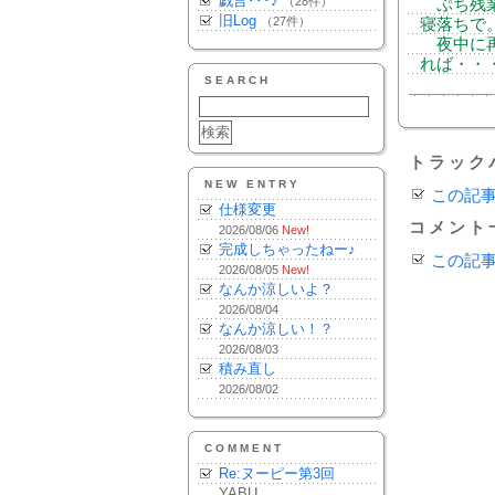
戯言･･･♪
（28件）
ぷち残業
旧Log
（27件）
寝落ちで
夜中に再
れば・・
SEARCH
トラック
NEW ENTRY
この記
仕様変更
コメント
2026/08/06
New!
完成しちゃったねー♪
この記
2026/08/05
New!
なんか涼しいよ？
2026/08/04
なんか涼しい！？
2026/08/03
積み直し
2026/08/02
COMMENT
Re:ヌーピー第3回
YABU