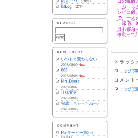
戯言･･･♪
日の晩飯
（28件）
旧Log
ぶ～らぶ
（27件）
ンビニ飯
で、一人
帰宅。晩
SEARCH
日も寝落
移動って
NEW ENTRY
いつもと変わらない
トラック
2026/08/09
New!
888
この記
2026/08/08
New!
コメント
Mrs.Donut
2026/08/07
この記
仕様変更
2026/08/06
完成しちゃったねー♪
2026/08/05
COMMENT
Re:ヌーピー第3回