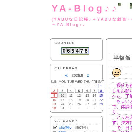
YA-Blog♪♪
(YABUな日記帳♪＋
＝YA-Blog♪♪
COUNTER
半額飯
CALENDAR
«
»
2026.8
SUN
MON
TUE
WED
THU
FRI
SAT
寝落ち後
-
-
-
-
-
-
1
しをお願
2
3
4
5
6
7
8
9
10
11
12
13
14
15
へぃ。了
16
17
18
19
20
21
22
ちょいと
23
24
25
26
27
28
29
で、体調
30
31
-
-
-
-
-
り。
とりあえ
CATEGORY
す。夕方
日記帳♪
で。日も
（5975件）