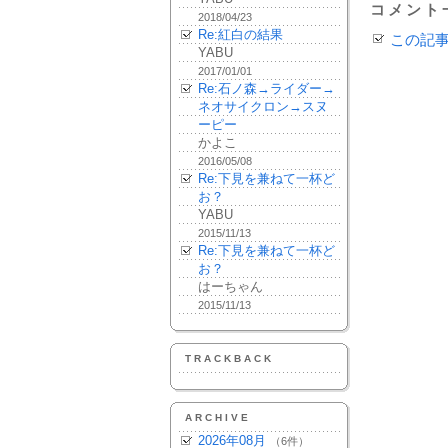
コメント
2018/04/23
Re:紅白の結果
この記
YABU
2017/01/01
Re:石ノ森→ライダー→
ネオサイクロン→スヌ
ーピー
かよこ
2016/05/08
Re:下見を兼ねて一杯ど
お？
YABU
2015/11/13
Re:下見を兼ねて一杯ど
お？
はーちゃん
2015/11/13
TRACKBACK
ARCHIVE
2026年08月
（6件）