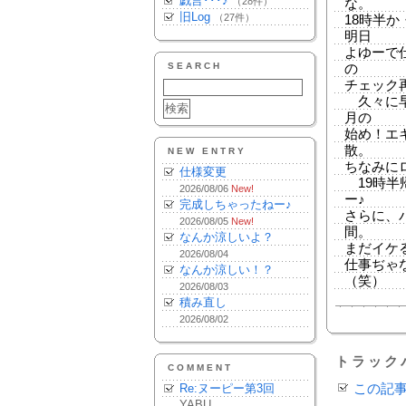
戯言･･･♪
（28件）
な。
旧Log
（27件）
18時半
明日
よゆーで
SEARCH
の
チェック
久々に早
月の
始め！エ
散。
NEW ENTRY
ちなみに
仕様変更
19時半
2026/08/06
New!
ー♪
完成しちゃったねー♪
さらに、
2026/08/05
New!
間。
なんか涼しいよ？
まだイケ
2026/08/04
仕事ぢゃ
なんか涼しい！？
（笑）
2026/08/03
積み直し
2026/08/02
トラック
COMMENT
Re:ヌーピー第3回
この記
YABU