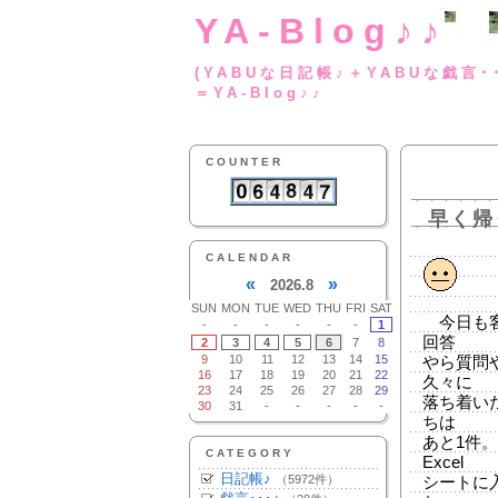
YA-Blog♪♪
(YABUな日記帳♪＋
＝YA-Blog♪♪
COUNTER
早く帰
CALENDAR
«
»
2026.8
SUN
MON
TUE
WED
THU
FRI
SAT
今日も客
-
-
-
-
-
-
1
回答
2
3
4
5
6
7
8
9
10
11
12
13
14
15
やら質問
16
17
18
19
20
21
22
久々に
23
24
25
26
27
28
29
落ち着い
30
31
-
-
-
-
-
ちは
あと1件
CATEGORY
Excel
日記帳♪
（5972件）
シートに