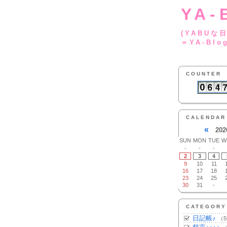
YA-
(YA
＝YA-Blo
COUNTER
CALENDAR
«
202
SUN
MON
TUE
W
-
-
-
2
3
4
9
10
11
16
17
18
23
24
25
30
31
-
CATEGORY
日記帳♪
（5