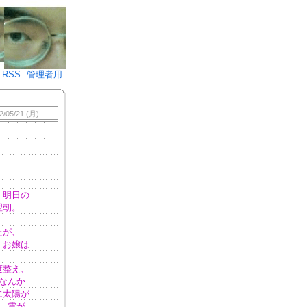
♪)÷2
RSS
管理者用
2/05/21 (月)
。明日の
翌朝。
たが、
 お嬢は
。
度整え、
なんか
に太陽が
 雲が