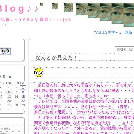
Blog♪♪
BUな日記帳♪＋YABUな戯言･･･
g♪♪
YABUな世界へ♪
最新
DATE :
201
なんとか見えた！
»
6.8
ED
THU
FRI
SAT
前日寝る前、急に大きな雨音が！ありゃ～、雨ですか
-
-
-
1
朝も雨が残るのかしら？と心配しながら床に就き・・・
5
6
7
8
つまり今朝。曇ってました。雨も少々。orz
12
13
14
15
19
20
21
22
テレビでは、全国各地の金環日食の様子が流れてまし
26
27
28
29
横浜は曇りデス。ハハハ、見られないぞっと。（苦笑）
-
-
-
-
前日から色々用意して、ﾜｸﾜｸﾃｶﾃｶだったんですけどねー
とりあえず朝飯喰いながら、録画予約を確認し、身支
関東で金環日食状態になる7時半を過ぎた頃・・・ぉ！？
外が明るくなったぞ！？外へ出ると、雲の隙間から僅か
971件）
覗いた！ぉおおおー！金環日食になってるぢゃん♪（驚）