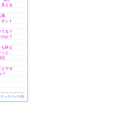
く見える
！
広場、
、ホント
いてる？
なのか？
クも終え
ぞっと。
明日、
てビデオ
れ？
ラックバック(0)