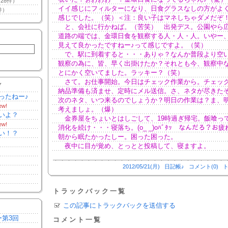
28件）
イイ感じにフィルターになり、日食グラスなしの方がよ
件）
感じでした。（笑）＜注：良い子はマネしちゃダメだぞ
と、会社に行かねば。（苦笑） 出発デス。公園やら
道路の端では、金環日食を観察する人・人・人。いやー
見えて良かったですねー♪って感じですよ。（笑）
で、駅に到着すると・・・ありゃ？なんか普段より空
観察の為に、皆、早く出掛けたか？それとも今、観察中
とにかく空いてました。ラッキー？（笑）
さて。お仕事開始。今日はチェック作業から。チェッ
Y
納品準備も済ませ、定時にメル送信。さ、ネタが尽きた
ったねー♪
次のネタ、いつ来るのでしょうか？明日の作業は？ま、
ew!
考えましょ。（爆）
いよ？
金券屋をちょいとはしごして、19時過ぎ帰宅。飯喰っ
ew!
消化を続け・・・寝落ち。(o_ _)oﾊﾞﾀｯ なんだろ？お疲
い！？
朝から眠たかったしー。困った困った。
夜中に目が覚め、とっとと投稿して、寝ますよ。
2012/05/21(月)
日記帳♪
コメント(0)
ト
トラックバック一覧
この記事にトラックバックを送信する
ー第3回
コメント一覧