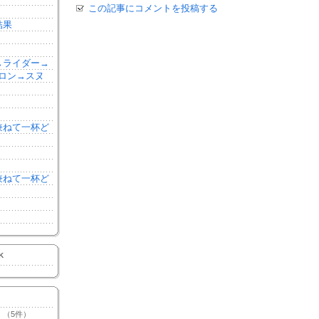
この記事にコメントを投稿する
結果
森→ライダー→
ロン→スヌ
を兼ねて一杯ど
を兼ねて一杯ど
K
（5件）