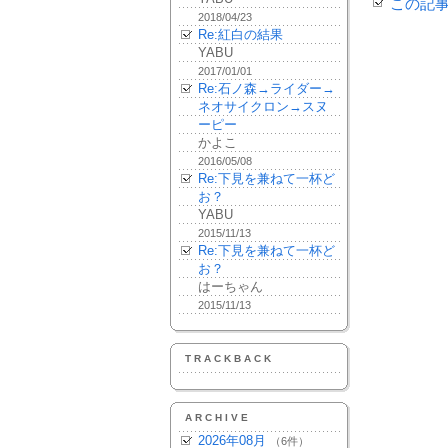
この記
2018/04/23
Re:紅白の結果
YABU
2017/01/01
Re:石ノ森→ライダー→
ネオサイクロン→スヌ
ーピー
かよこ
2016/05/08
Re:下見を兼ねて一杯ど
お？
YABU
2015/11/13
Re:下見を兼ねて一杯ど
お？
はーちゃん
2015/11/13
TRACKBACK
ARCHIVE
2026年08月
（6件）