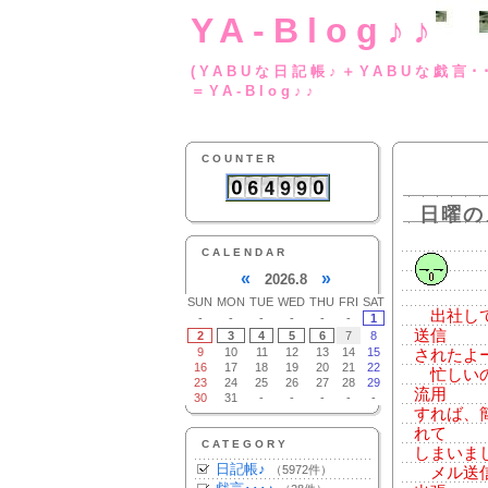
YA-Blog♪♪
(YABUな日記帳♪＋
＝YA-Blog♪♪
COUNTER
日曜の
CALENDAR
«
»
2026.8
SUN
MON
TUE
WED
THU
FRI
SAT
出社して
-
-
-
-
-
-
1
送信
2
3
4
5
6
7
8
9
10
11
12
13
14
15
されたよ
16
17
18
19
20
21
22
忙しいの
23
24
25
26
27
28
29
流用
30
31
-
-
-
-
-
すれば、
れて
CATEGORY
しまいまし
日記帳♪
（5972件）
メル送信