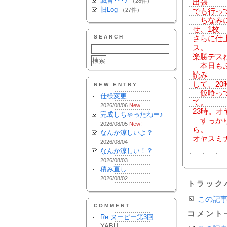
戯言･･･♪
（28件）
出張
旧Log
（27件）
でも行っ
ちなみに
せ、1枚
SEARCH
さらに仕
ス。
楽勝デス
本日もぷ
読み
して、2
NEW ENTRY
飯喰って
仕様変更
て。
2026/08/06
New!
23時。オヤ
完成しちゃったねー♪
すっかり
2026/08/05
New!
ら。
なんか涼しいよ？
オヤスミ
2026/08/04
なんか涼しい！？
2026/08/03
積み直し
2026/08/02
トラック
この記
COMMENT
コメント
Re:ヌーピー第3回
YABU