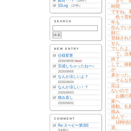
戯言･･･♪
（28件）
さて。9
旧Log
（27件）
時間
ですね。
色々荷物
SEARCH
年も
住んでい
財に
登録され
せん
でしたよ
NEW ENTRY
で。法事
仕様変更
終了
2026/08/06
New!
して、移
完成しちゃったねー♪
が
2026/08/05
多かった
なんか涼しいよ？
そんな感
2026/08/04
定は
なんか涼しい！？
ないので
2026/08/03
お嬢の実
積み直し
家へ
2026/08/02
移動。礼
積み
込んで・
COMMENT
16時頃
Re:ヌーピー第3回
道、
YABU