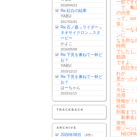
一部です
2018/04/23
で、亀山
Re:紅白の結果
の渋滞
YABU
って。o
2017/01/01
笑）
Re:石ノ森→ライダー→
こーなる
ネオサイクロン→スヌ
ンに
ーピー
なる所な
かよこ
時間
2016/05/08
でしたし
Re:下見を兼ねて一杯ど
順調
お？
ですよ。
YABU
四日市か
2015/11/13
れが
Re:下見を兼ねて一杯ど
悪かった
お？
ス。
はーちゃん
今は・・
2015/11/13
渋滞
情報が！
松田
TRACKBACK
到着まで
新東名に
突然
ARCHIVE
雨ゾーン
NEOP
2026年08月
（6件）