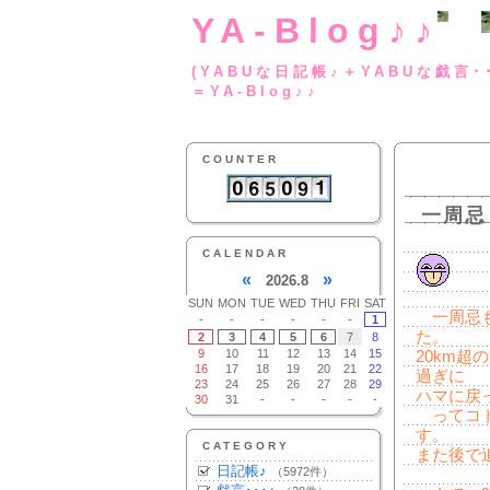
YA-Blog♪♪
(YABUな日記帳♪＋
＝YA-Blog♪♪
COUNTER
一周忌
CALENDAR
«
»
2026.8
SUN
MON
TUE
WED
THU
FRI
SAT
一周忌も
-
-
-
-
-
-
1
た。
2
3
4
5
6
7
8
9
10
11
12
13
14
15
20km
16
17
18
19
20
21
22
過ぎに
23
24
25
26
27
28
29
ハマに戻
30
31
-
-
-
-
-
ってコト
す。
CATEGORY
また後で追
日記帳♪
（5972件）