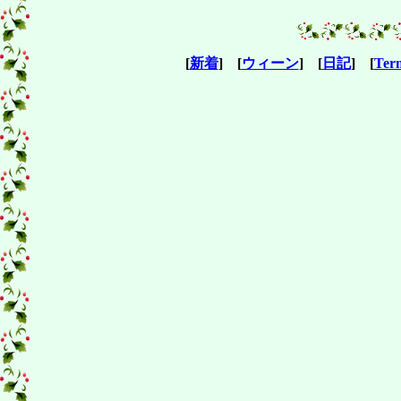
[
新着
] [
ウィーン
] [
日記
] [
Ter