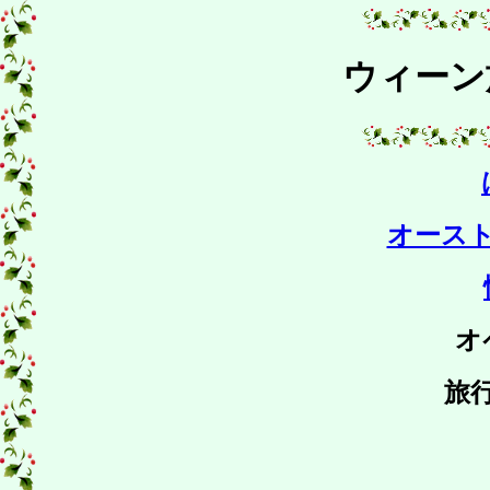
ウィーン
オース
オ
旅