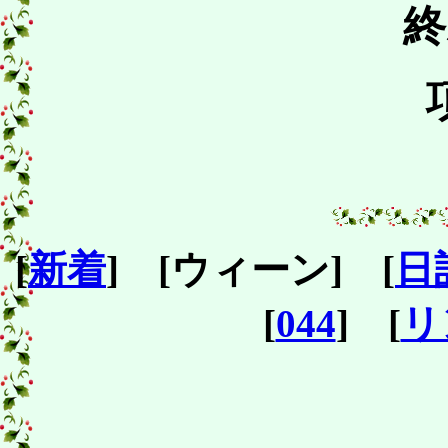
終
[
新着
] [ウィーン] [
日
[
044
] [
リ