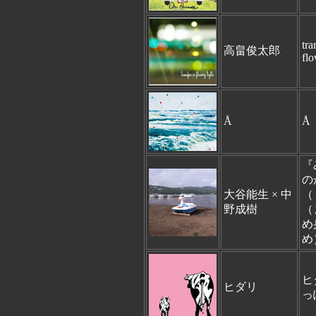
tra
高畠俊太郎
flo
Å
Å
『
の
大谷能生 × 中
（
野成樹
（
め
め
ヒ
ヒダリ
っ