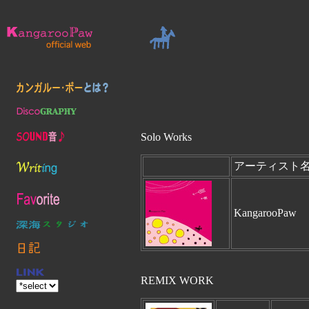
Solo Works
アーティスト
KangarooPaw
REMIX WORK