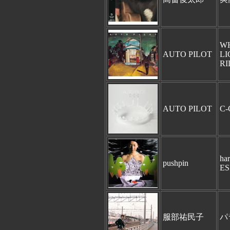
W
AUTO PILOT
LI
RI
AUTO PILOT
C-
ha
pushpin
ES
服部祐民子
パ