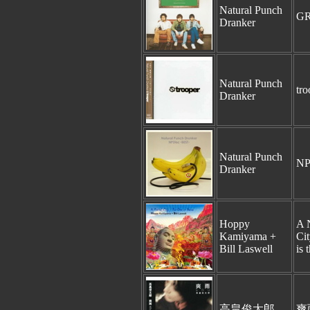
Natural Punch
G
Dranker
Natural Punch
tro
Dranker
Natural Punch
NP
Dranker
Hoppy
A 
Kamiyama +
Ci
Bill Laswell
is 
高畠俊太郎
爽雨