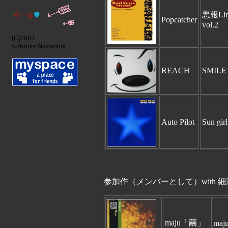
悪報Limi
Popcatcher
vol.2
(C)2003
Kohsuke Nakamura
REACH
SMILE
Auto Pilot
Sun girl 
参加作（メンバーとして）with 細
maju「繭」
maj