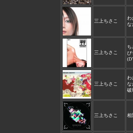
わ
三上ちさこ
な
ち
三上ちさこ
び
(D
わ
三上ちさこ
な
破
三上ちさこ
相