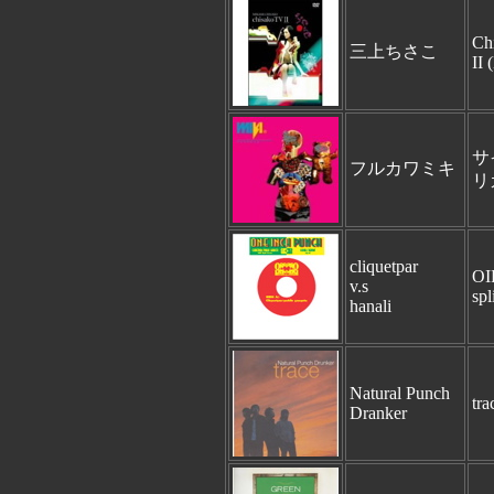
Ch
三上ちさこ
II
サ
フルカワミキ
リ
cliquetpar
OI
v.s
spl
hanali
Natural Punch
tra
Dranker