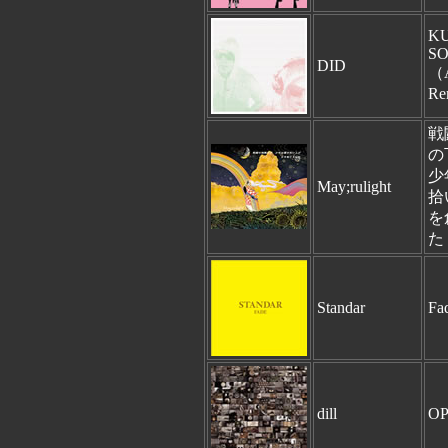
K
S
DID
（
Re
戦
の
少
May;rulight
拾
を
た
Standar
Fa
dill
O