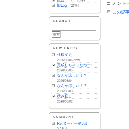
戯言･･･♪
（28件）
コメント
旧Log
（27件）
この記
SEARCH
NEW ENTRY
仕様変更
2026/08/06
New!
完成しちゃったねー♪
2026/08/05
なんか涼しいよ？
2026/08/04
なんか涼しい！？
2026/08/03
積み直し
2026/08/02
COMMENT
Re:ヌーピー第3回
YABU