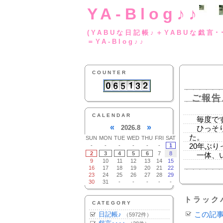
YA-Blog♪♪
(YABUな日記帳♪＋
＝YA-Blog♪♪
COUNTER
ご報告
CALENDAR
毎度で
«
»
2026.8
ひっそりこ
た。
SUN
MON
TUE
WED
THU
FRI
SAT
-
-
-
-
-
-
1
20年ぶ
2
3
4
5
6
7
8
一体、い
9
10
11
12
13
14
15
16
17
18
19
20
21
22
23
24
25
26
27
28
29
30
31
-
-
-
-
-
トラック
CATEGORY
日記帳♪
この記
（5972件）