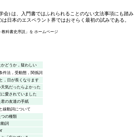
学会) は、入門書ではふれられることのない文法事項にも踏み
のは日本のエスペラント界ではおそらく最初の試みである。
ト教科書史序説」を ホームページ
たかどうか，疑わしい
条件法，受動態，関係詞
ると，日が長くなります
い天気だったらよかった
親に愛されていました
た君の友達の手紙
と線動詞について
たつの種類
線動詞
r