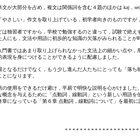
が大部分を占め，複文は関係詞を含む４題のほかは kaj，sed
「やさしい」作文を取り上げている，初学者向きのものですが
どは独習者ですから，学校で勉強するのと違って，試験で絶え
た人にも，文法や用語に初歩的な知識の欠落がみられることが
入門書ではあまり取り上げられなかった文法上の細かい点や，
的表現を身につけることができるように配慮しました。
場となるだけでなく，もう少し進んだ人たちにとっても「落ち
ことになります。
語の使用をできるだけ避け，平易で明快な説明を心がけました
な概念を与えるために「点動詞，線動詞」という新しい用語を
終章になっている「第６章 点動詞，線動詞について」を最初に
* * * * * * * * * * * * * * * * * * * *