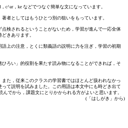
，c^ar，ke などでつなぐ簡単な文になっています。
，著者としてはもうひとつ別の狙いをもっています。
ず点検されるということがないため，学習が進んで一応全体
時どきあります。
用語上の注意，とくに類義語の説明に力を注ぎ，学習の初期
穂ひろい」的役割を果たす読み物になることができれば，そ
。また，従来このクラスの学習書ではほとんど扱われなかっ
使って説明を試みました。この用語は本文中にも時どき出て
読んでから，課題文にとりかかられる方がよいと思います。
(「はしがき」から)