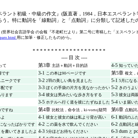
ラント初級・中級の作文』(阪直著，1984，日本エスペラント
ろう。特に動詞を「線動詞」と「点動詞」に分類して記述した
」(世界社会言語学会 の会報『不老町だより』第二号に寄稿した「エスペラン
mparo.html
用に加筆・修正したもの)から。
* * * * * * * * * * * * * * * * * * * *
---- 目 次 ----
第3章
4-5
ぐって
主語＋動詞＋目的語
知ってい
3-1
第5章
婦です
この本は90ページです
複文，
3-2
5-1
ユニークです
2羽の美しい鳥を見ました
5月にな
3-3
5-2
年配です
ぼくの手袋の片方を見なかったかい
きのうよ
3-4
5-3
あります
彼女は男みたいな歩き方をする
彼女は両
3-5
5-4
ホテルへ行く道を彼にたずねました
いま届い
第4章
第6章
のですね
比較法，命令法，ki-vortoj疑問
点動詞
4-1
6-1
るよ
彼女と彼女の妹は私より背が高い
動詞のふ
4-2
6-2
になったばかりです
この薬を水で飲んでください
点動詞と
4-3
6-3 dum
po
とを書いてきましたよ
5分ほどお待ちください
と