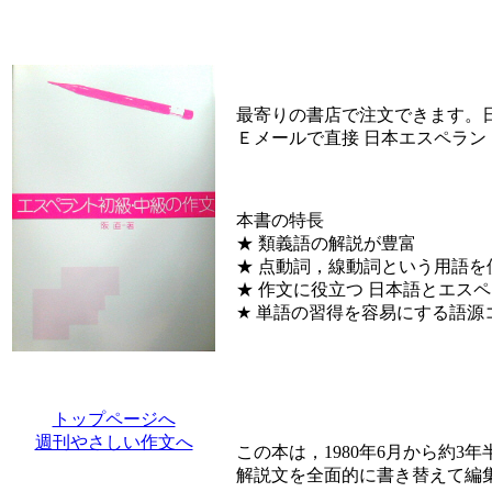
最寄りの書店で注文できます。
Ｅメールで直接 日本エスペラン
本書の特長
★ 類義語の解説が豊富
★ 点動詞，線動詞という用語
★ 作文に役立つ 日本語とエス
★ 単語の習得を容易にする語源
トップページへ
週刊やさしい作文へ
この本は，1980年6月から約3年
解説文を全面的に書き替えて編