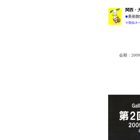
関西・
■
美術館
※類似ネ
会期：200