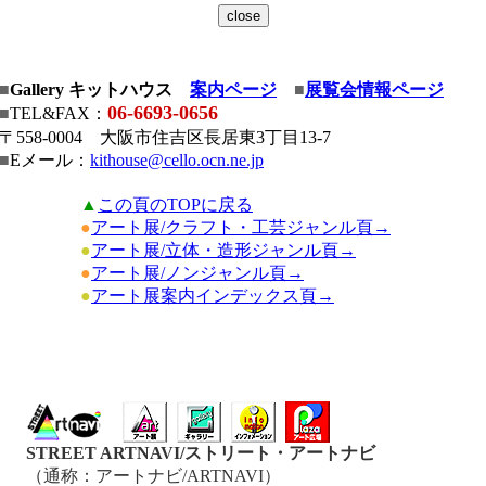
■
Gallery キットハウス
案内ページ
■
展覧会情報ページ
06-6693-0656
■
TEL&FAX：
〒558-0004 大阪市住吉区長居東3丁目13-7
■
Eメール：
kithouse@cello.ocn.ne.jp
▲
この頁のTOPに戻る
●
アート展/クラフト・工芸ジャンル頁→
●
アート展/立体・造形ジャンル頁→
●
アート展/ノンジャンル頁→
●
アート展案内インデックス頁→
STREET ARTNAVI/ストリート・アートナビ
（通称：アートナビ/ARTNAVI）