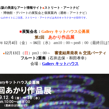
大阪の美楽なアート情報サイト
●
ストリート・アートナビ
・博物館・デパートの展覧会と個展案内（通称：アートナビ）
ームのサイトにご注意。ストリート・アートナビは犬のキャラクターが目印です。
-
-
■
展覧会名：
Gallery キットハウス公募展
あかり作品展
第2回
12
月
4
日（金）～
16
日（水） am10：00～pm8：00（最終日は
9年
12
月
13
日（
日
）pm3：00～
審査結果発表 & 交流パーティ
●
フルート2重奏
（石井志保・和田孝幸）
会場：
Gallery キットハウス