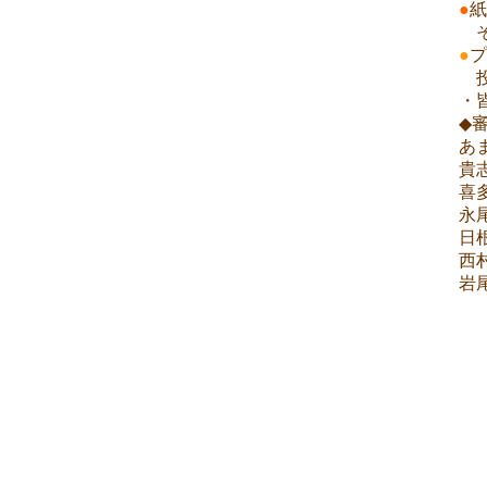
●
紙
そ
●
プ
投
・
◆
あ
貴
喜
永
日
西
岩