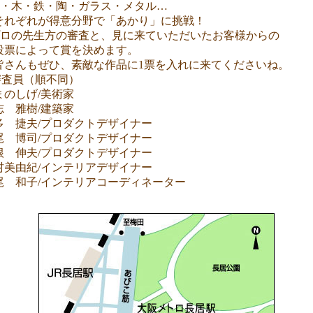
・木・鉄・陶・ガラス・メタル…
れぞれが得意分野で「あかり」に挑戦！
ロの先生方の審査と、見に来ていただいたお客様からの
票によって賞を決めます。
皆さんもぜひ、素敵な作品に1票を入れに来てくださいね。
審査員（順不同）
まのしげ/美術家
志 雅樹/建築家
多 捷夫/プロダクトデザイナー
尾 博司/プロダクトデザイナー
根 伸夫/プロダクトデザイナー
村美由紀/インテリアデザイナー
尾 和子/インテリアコーディネーター