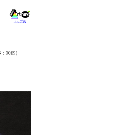
トップ頁
5：00迄）