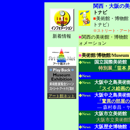
関西・大阪の美
トナビ
■
美術館・博物館
トナビ）
※ストリート・アー
新着情報
■
関西の美術館・博物館
ォメーション
-
■
美術館/博物館/Museum
◆
国立国際美術館
News
特別展
「笹本 
◆
News
◆
大阪中之島美術
News
「スイス絵画の
◆
大阪中之島美術
News
アート館ネット
「驚異の部屋の
― 森村泰昌・
◆
大阪市立美術館
News
大阪市立美術館
◆
大阪歴史博物館
News