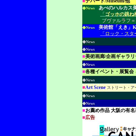
■
デパート/Museum/他
◆
あべのハルカス
News
「
ゴッホの跳ね
ブヴァルラフ＝
◆
美術館「えき」K
News
「ロック・スタ
◆
News
◆
News
■
美術画廊/企画ギャラリ
◆
News
■
各種イベント・展覧会
◆
News
■
Art Scene
ストリート・ア
◆
News
◆
News
■
お薦め作品 大阪の有名
■
広告