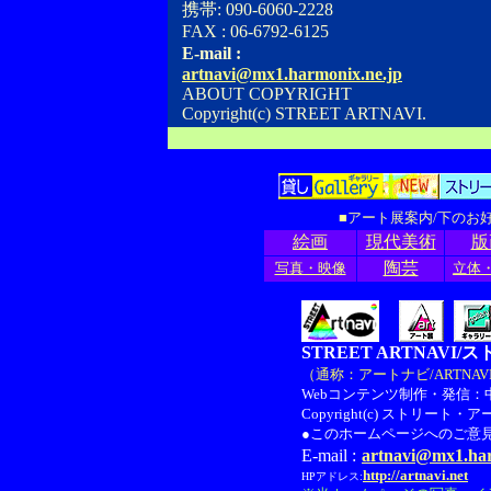
携帯: 090-6060-2228
FAX : 06-6792-6125
E-mail :
artnavi@mx1.harmonix.ne.jp
ABOUT COPYRIGHT
Copyright(c) STREET ARTNAVI.
■アート展案内/下のお
絵画
現代美術
版
陶芸
写真・映像
立体
STREET ARTNAV
（通称：アートナビ/ARTNAV
Webコンテンツ制作・発信：
Copyright(c) ストリート・
●このホームページへのご意
E-mail :
artnavi@mx1.har
http://artnavi.net
HPアドレス: