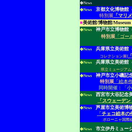
◆
News
◆
京都文化博物館
News
特別展
「マリ
■
美術館/博物館/Museum
◆
神戸市立博物館
News
特別展
「ゴー
◆
兵庫県立美術館
News
コレクション展I
◆
兵庫県立美術館
News
県立ミュージアム
◆
神戸市立小磯記
News
特別展
「絵本
同時開催：「小磯
◆
西宮市大谷記念
News
「スウェーデン
◆
芦屋市立美術博
News
「
チェコ絵本の
ボローニャ国際絵本展 
◆
市立伊丹ミュー
News