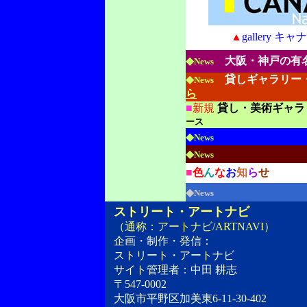
▲
gallery
◆
大阪・神戸の有
News
◆
貸しギャラリー
News
ら
■
新規
貸し・美術ギャラ
ース
◆
News
◆
News
■
色
ん
な
お
知
ら
せ
◆
News
ストリート・アートナビ
（通称：アートナビ/ARTNAVI）
企画・制作・発信：
ストリート・アートナビ
サイト管理者：中田 耕志
〒547-0002
大阪市平野区加美東6-11-30-402