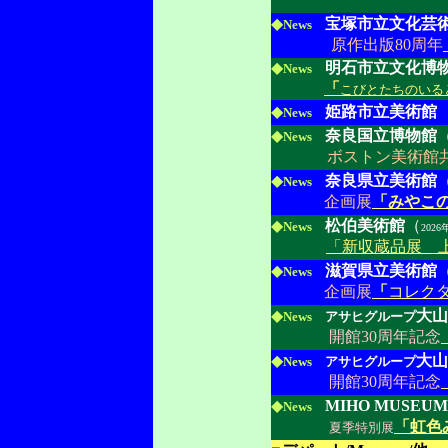
◆
宝塚市立文化芸
News
原作出版80周年
◆
明石市立文化博
News
「
こびとたちのいる
◆
姫路市立美術館
News
◆
奈良国立博物館
News
ボストン美術館
◆
奈良県立美術館
News
企画展
「みやこ
◆
松伯美術館
（
News
2026
「新収蔵品展 
◆
滋賀県立美術館
News
企画展
「
コレク
◆
大山
News
アサヒグループ
開館30周年記念
◆
大山
News
アサヒグループ
開館30周年記念
◆
MIHO MUSEUM
News
「虹色
夏季特別展