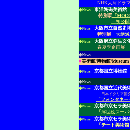
NHK大河ドラ
◆
東洋陶磁美術館
News
特別展
「MOC
－初公開
◆
大阪市立自然史
News
特別展
「大絶滅
◆
大阪府立弥生文
News
春夏季企画展
「
◆
News
■
美術館/博物館/Museum
◆
京都国立博物館
News
◆
News
◆
京都国立近代美
News
日本イタリア国交樹
「フォンタネー
◆
京都市京セラ美
News
「
浮世絵スーパ
◆
京都市京セラ美
News
「テート美術館 ―