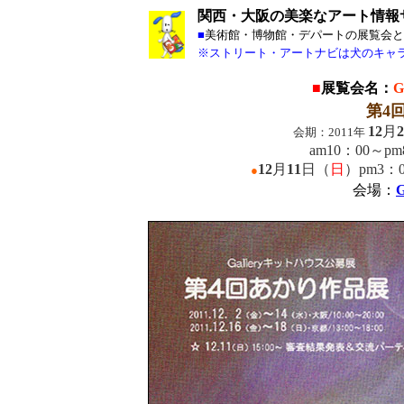
関西・大阪の美楽なアート情報
■
美術館・博物館・デパートの展覧会と
※ストリート・アートナビは犬のキャ
■
展覧会名：
G
第4
12
月
2
会期：2011年
am10：00～
12
月
11
日（
日
）pm3
●
会場：