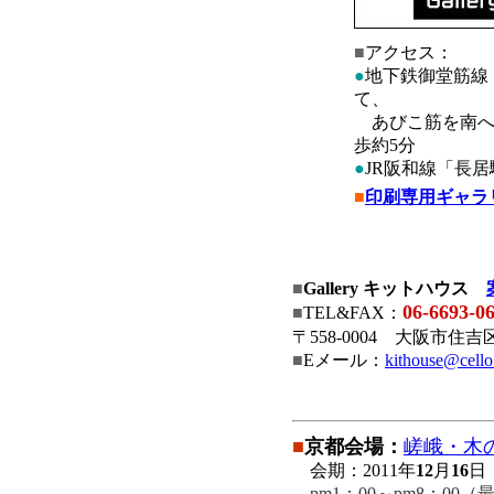
■
アクセス：
●
地下鉄御堂筋線
て、
あびこ筋を南へ
歩約5分
●
JR阪和線「長
■
印刷専用ギャラ
■
Gallery キットハウス
06-6693-0
■
TEL&FAX：
〒558-0004 大阪市住吉
■
Eメール：
kithouse@cello
■
京都会場：
嵯峨・木
会期：2011年
12
月
16
日
pm1：00～pm8：00