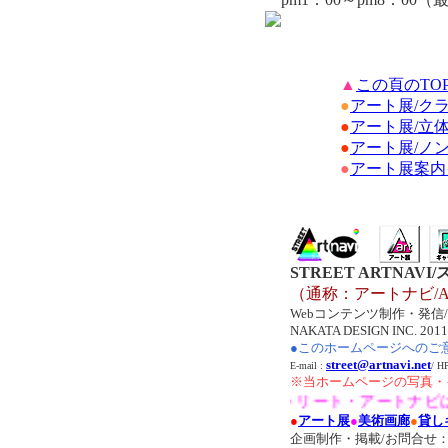
▲
この頁のTO
●
アート展/ク
●
アート展/立
●
アート展/ノ
●
アート展案内
STREET ARTNA
（通称：アートナビ/AR
Webコンテンツ制作・発信/Co
NAKATA DESIGN INC. 2011 A
●このホームページへのご
street@artnavi.net
E-mail :
/ 
※当ホームページの写真・
●ストリート・アートナビは関
●
アート展
●
美術画廊
●
貸し
企画制作・掲載/お問合せ