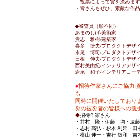
投票によって賞を決めます
・皆さんもぜひ、素敵な作品
◆審査員（順不同）
あまのしげ/美術家
貴志 雅樹/建築家
喜多 捷夫/プロダクトデザ
永尾 博司/プロダクトデザ
日根 伸夫/プロダクトデザ
西村美由紀/インテリアデザ
岩尾 和子/インテリアコー
●
招待作家さんにご協力
も
同時に開催いたしており
災の被災者の皆様への義
◆
招待作家さん
・井村 隆・伊藤 均・遠藤
・志村 高弘・杉本 利延・田
・横山 伸一・吉行 敏和・吉