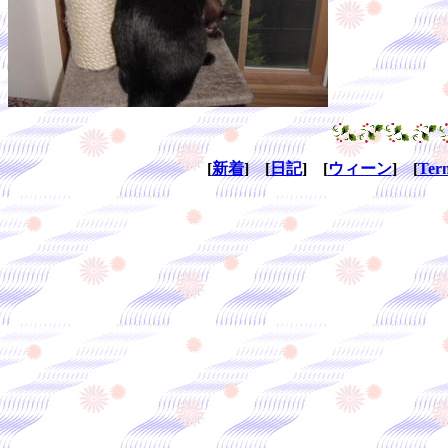
[
新着
] [
日記
] [
ウィーン
] [
Ter