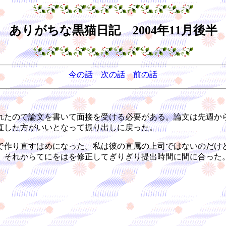
ありがちな黒猫日記 2004年11月後半
今の話
次の話
前の話
たので論文を書いて面接を受ける必要がある。論文は先週か
直した方がいいとなって振り出しに戻った。
作り直すはめになった。私は彼の直属の上司ではないのだけ
、それからてにをはを修正してぎりぎり提出時間に間に合った