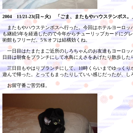
2004 11/21-23(日～火) 「ごま、またもやハウステンボス
またもやハウステンボスへ行った。今回はホテルヨーロッパ
も継続5年を経過したので今年からチューリップカードにグ
術館もフリーだ。5％オフは結構効くね。
一日目はたまたまご近所のしろちゃんのお友達もヨーロッパ
日目は朝食をブランチにして水鳥にえさをあげたり散歩した
三日目もやはりブランチにして、10時くらいまでゆっくり
遊んで帰った。とってもまったりしていい感じだったが、し
お留守番ご苦労様。