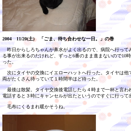
2004 11/20(土) 「ごま、待ち合わせな一日。」の巻
昨日からしろちゃんが鼻水がよく出るので、病院へ行ってみ
る事が出来るのだけれど、ずっと6番のまま進まないので10
った。
次にタイヤの交換にイエローハットへ行った。タイヤは他で
両がたくさん待っていて１時間半ほど待った。
最後は散髪。タイヤ交換後電話したら４時まで一杯と言われ
電話すると３時にキャンセルが出たというのですぐに行って
毛布にくるまれ暖かそうね。