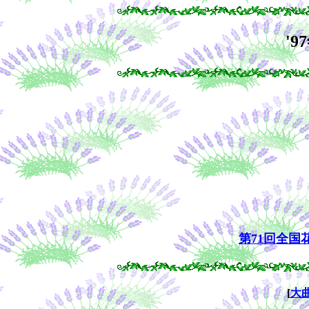
'
第71回全国
[
大