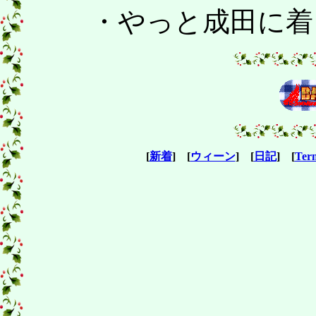
・やっと成田に着
[
新着
] [
ウィーン
] [
日記
] [
Ter