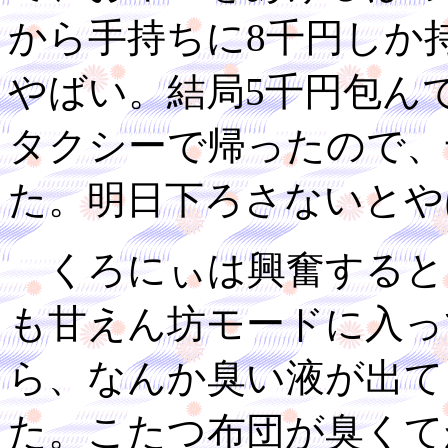
から手持ちに8千円しか
やばい。結局5千円包ん
タクシーで帰ったので、
た。明日下ろさないとや
くろにぃは興奮すると
も甘えん坊モードに入っ
ら、なんか臭い液が出て
た。こたつ布団が臭くて