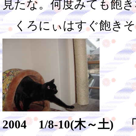
見たな。何度みても飽き
くろにぃはすぐ飽きそ
2004 1/8-10(木～