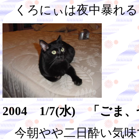
くろにぃは夜中暴れる
2004 1/7(水) 「ご
今朝やや二日酔い気味