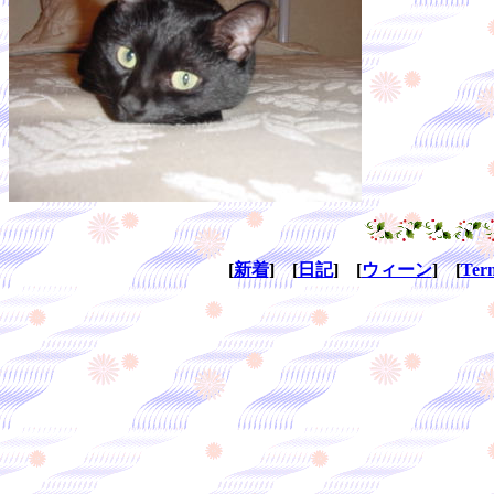
[
新着
] [
日記
] [
ウィーン
] [
Ter