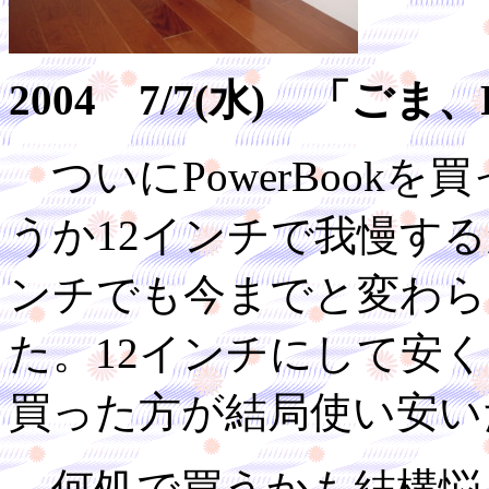
2004 7/7(水) 「ごま
ついにPowerBookを
うか12インチで我慢す
ンチでも今までと変わら
た。12インチにして安
買った方が結局使い安い
何処で買うかも結構悩