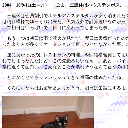
2004 10/9-11(土～月) 「ごま、三連休はハウステンボス。
三連休は会員割引でホテルアムステルダムが安く泊まれたの
は晴れ模様でゆっくり出来た。天気以外で計算違いなのが三
いて初日はいっぱいで二日目に変わってしまった事。
もう一つは初日は雨で花火が見れず、翌日は天気だったのだ
ったより人が多くてオークションで何一つとれなかった事。
逆に良かったのはレストランの料理。今回結構奮発してよい
してしまったんだけど、この先恐ろしいなぁ…。あと、バイ
常に近くて面白い。こんなところが潰れそうなんて言うのは
とにかくとてもリフレッシュできて最高の休みだったね。
くろにぃたちはお留守番ありがとう。明日は缶詰にするよ