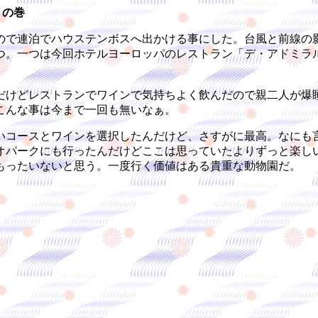
」の巻
で連泊でハウステンボスへ出かける事にした。台風と前線の影
つ。一つは今回ホテルヨーロッパのレストラン「デ・アドミラ
けどレストランでワインで気持ちよく飲んだので親二人が爆
こんな事は今まで一回も無いなぁ。
コースとワインを選択したんだけど、さすがに最高。なにも
オパークにも行ったんだけどここは思っていたよりずっと楽し
もったいないと思う。一度行く価値はある貴重な動物園だ。
。