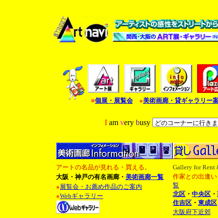
■
個展・展覧会
●
美術画廊・貸ギャラリー
I
am
v
ery
b
usy
アートの名品が見れる・買える。
Gallery for Rent
作家との出逢い
大阪・神戸の有名画廊・
美術画廊一覧
覧
●
展覧会・お薦め作品のご案内
北区
・
中央区
・
●
Webギャラリー
住吉区
・
東成区
大阪府下近郊