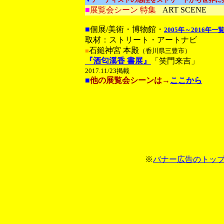
■
展覧会シーン 特集
ART SCENE
■
個展/美術・博物館・
2005年～2016年一
取材：ストリート・アートナビ
石鎚神宮 本殿
■
（香川県三豊市）
『酒匂溪香 書展』
「笑門来吉」
2017.11/23掲載
■
他の展覧会シーンは→
ここから
※
バナー広告のトッ
-
-
-
-