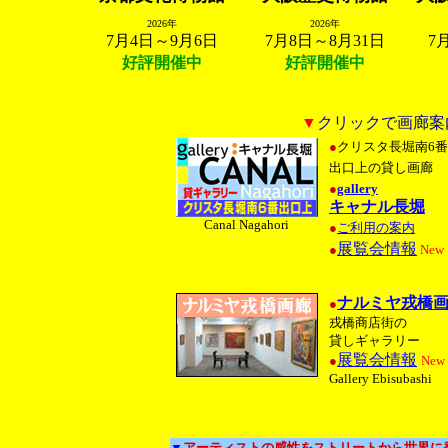
2026年
2026年
7月4日～9月6日
7月8日～8月31日
7
好評開催中
好評開催中
▼
クリックで画廊案
●
クリスタ長堀南6番
出口上の貸し画廊
●
gallery
キャナル長堀
Canal Nagahori
●
ご利用の案内
展覧会情報
●
New
ナルミヤ戎橋
●
戎橋商店街の
貸しギャラリー
展覧会情報
●
New
Gallery Ebisubashi
▼
アーティストの感性をストリートから世界に発