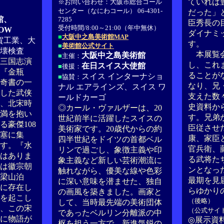
ていれば
※お問い合わせ：大阪市総合コール
センター（なにわコール） 06-4301-
だった」
館、
7285
臣秀長の
受付時間/8:00～21:00（年中無休）
OW
ダイナミ
■
大阪中之島美術館MAP
賀工業、大
す。
■
美術館公式サイト
壊検査
本展覧会
大阪中之島美術館
■
主催：
三国志演
し、これ
在日スイス大使館
■
後援：
『金瓶
ることが
スイス インターナショ
■
協賛：
奇書の一
なり、兄
ナル エアラインズ、スイス ワ
した武侠
支えた数
ールドカーゴ
、北宋時
史資料か
◎カール・ヴァルザーは、20
満を抱い
す。兄弟
世紀前半に活躍したスイスの
豪傑108
臣従させ
美術家です。20歳代からの約
塞に集
康、家臣
四半世紀をドイツの首都ベル
す。『水
官兵衛、
リンで過ごし、象徴主義や印
はありま
る武将た
象主義など新しい芸術潮流に
は徽宗朝
ンとなっ
触れながら、優美な線や色彩
が梁山泊
最期を見
に深い意味を潜ませた、独自
に存在し
らゆかり
の画風を築きました。画家と
を起こし
（後略）
して、当時最先端の美術団体
、この宋
（公式サイ
であったベルリン分離派の中
に物語が
◎展示資料
枢を担う一方で、新進気鋭の