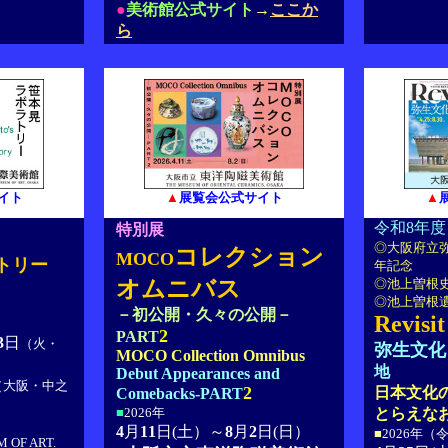
●
美術館公式サイト
→
ここか
ら
イト
▲
展覧会公式サイト
▲
令和8年度
特別展
◎大阪府立弥
コレクション
MOCO
トリー
年記念
オムニバス
◎池上曽根史
◎池上曽根遺
－初公開・久々の公開－
Revisit
2
PART
3
日
（火・
弥生文化
MOCO Collection Omnibus
地
Debut Appearances and
（大阪・中之
2
日本文化
Comebacks-PART
■
2026年
とらえな
4
月
11
日(土）～
8
月
2
日(日）
■
2026年（
 OF ART.