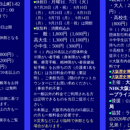
月曜日
7/21（火）
■
休館日：
、
山町1-82
・大人：2,0
※7月20日（月・祝）、8月10日
7：00
円）、
（月）、8月24日（月）、8月31日
まで）
・高校生・
（月）、9月7日（月）、9月14日
（月）、9月21日（月・祝）は開館
（800円）
0日は開
■
観覧料：消費税込み
※（ ）内は
一 般：1,800円（1,600円）
団体割引料
休館となる
高大生：1,300円（1,100円）
※中学生以
持ちの方（
小中生：500円（300円）
※高校生・
※（ ）内は20名以上の団体料金
,800円）、
提示くださ
※障がい者手帳（身体障がい者手
,200円）
※大阪市内
帳、療育手帳、精神障がい者保健福
0円）
料です
祉手帳）をお持ちの方（介護者1名を
■
大阪歴史博
20名以上の
含む）は当日料金の半額（要証
■
大阪歴史
明）。ご来館当日、2階のチケットカ
主催：
大
■
帳等をお持
ウンターにてお買い求めください。
む）は無料
NHK大阪
（事前予約不要）
※一般以外の料金でご利用される方
ープライ
法律に基づ
は証明できるものを当日ご提示くだ
後援：
■
公
ます。
さい。
局
以上の方も一
※本展は、大阪市内在住の65歳以上
協賛：ラ
■
の方も一般料金が必要です。
◎2026
展示もご覧
※災害などにより臨時で休館となる
兄弟！」
場合があります。