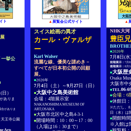
イト
▲
展覧会公式サイト
▲
NHK大河
スイス絵画の異才
別展
豊臣兄
カール・ヴァルザ
BROTHE
ー
■
2026年
Karl Walser
7
月
8
日(水
 一挙公
流麗な線、優美な謎めき－
前期展示：
7月
後期展示：
8月
すべてが日本初公開の回顧
大阪歴
■
展。
Osaka Mus
■
2026年
h
大阪市中央
7
月
4
日（土）～
9
月
27
日（日）
06-6
■
TEL.
大阪中之島美術館
(日）
■
会場：6
■
会場：4階展示室
がありま
休館日：
■
NAKANOSHIMA MUSEUM OF
※ただし、8
ART,OSAKA
場合がありま
日（水）は
大阪市北区中之島4-3-1
■
開館時間：
■
（天王寺公園
開場時間：10：00～17：00
■
※入館は
（入場は16：30まで）
ne Arts
観覧料：
■