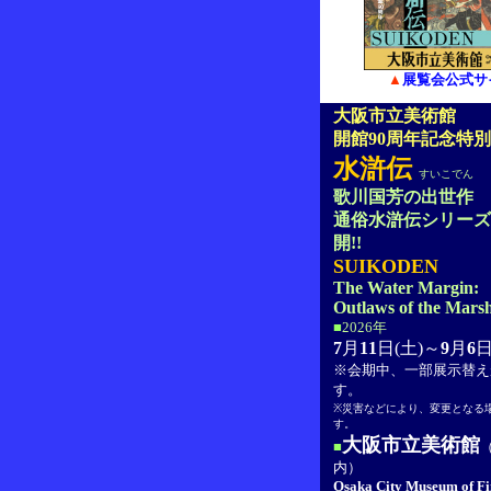
▲
展覧会公式サ
大阪市立美術館
開館90周年記念特
水滸伝
すいこでん
歌川国芳の出世作
通俗水滸伝シリーズ
開!!
SUIKODEN
The Water Margin:
Outlaws of the Mars
■
2026年
7
月
11
日(土)～
9
月
6
日
※会期中、一部展示替え
す。
※災害などにより、変更となる
す。
大阪市立美術館
■
内）
Osaka City Museum of Fi