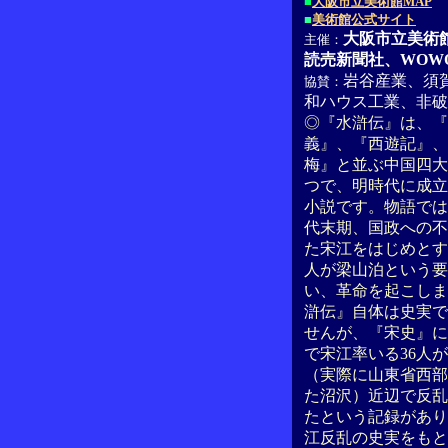
■
大阪市立美術館MAP
■
美術館公式サイト
大阪市立美術
主催：
読売新聞社、WOW
岩谷産業、須
協賛：
和ハウス工業、非破
◎『水滸伝』は、『
義』、『西遊記』、
梅』と並ぶ中国四大
つで、明時代に成立
小説です。物語では
代末期、国政への不
た宋江をはじめとする
人が梁山泊という要
い、革命を起こしま
滸伝』自体は史実で
せんが、『宋史』に
で宋江率いる36人
（実際に山東省西部
た沼沢）近辺で反乱
たという記録があり
江反乱の史実をもと