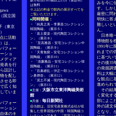
阪市在住の65歳以上の方（要証明）
みを今に
は無料
す。しか
※上記の料金で館内の展示すべてを
gawa
厳密に問
ご覧いただけます。
（国立国
同時開催：
明快に答
■
・
「純真之美－李秉昌コレクション
難しいと
子（東京
韓国陶磁」（展示５）
ん。
）
・
「喜土愛楽－現代陶芸コレクショ
日本唯一
点に活動
ン」（展示８）
博物館を
－）は、
・
「至高雅器－安宅コレクション中
1991年
国陶磁」（展示９）
、パフォー
れまでの
・
「天青無窮－安宅コレクション中
ーショ
国陶磁」（展示10）
に基づい
メディア
・
「清廉雅品－安宅コレクション韓
その後3
発表を行
国陶磁」（展示11）
の発掘調
ら設計し
・
「百鼻繚乱－沖正一郎コレクショ
料は大幅
物を配し
ン鼻煙壺」（展示12）
な観点に
・
「泥土不滅－現代陶芸コレクショ
させる即
進められ
ン」（展示13）
で広く知
大阪市立東洋陶磁美術
その結果
■
主催：
していま
館
く変化す
毎日新聞社
部によこ
■
共催：
パフォー
◎
外の諸文
当館は、旧安宅産業株式会社が収
ーション
集した世界屈指の中国・韓国陶磁コ
となり、
自体のキ
レクションである、「安宅コレクシ