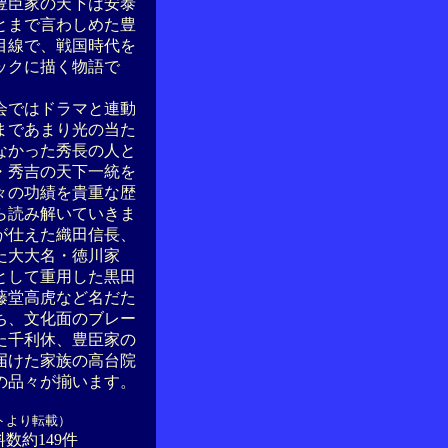
豊臣家の天下は安泰
とまで言わしめた豊
目線で、戦国時代を
ックに描く物語で
ではドラマと連動
まであまり光の当た
なかった秀長の人と
・秀吉の天下一統を
々の功績を貴重な歴
ら読み解いていきま
が仕えた織田信長、
た大大名・徳川家
として重用した黒田
藤堂高虎など名だた
ち、文化面のブレー
た千利休、豊臣家の
届けた家族の高台院
の品々が揃います。
トより転載）
数約149件