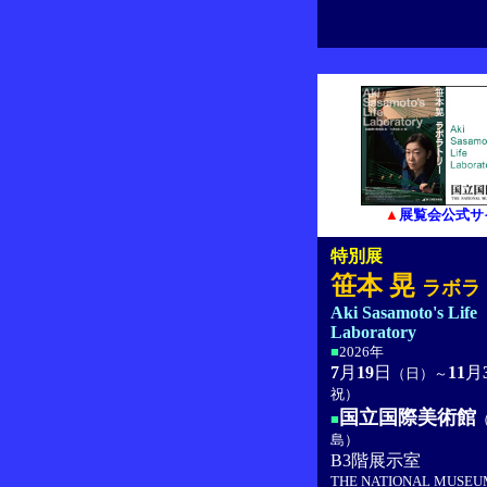
▲
展覧会公式サ
特別展
笹本 晃
ラボラ
Aki Sasamoto's Life
Laboratory
■
2026年
7
月
19
日
11
月
（日）～
祝）
国立国際美術館
■
島）
B3階展示室
THE NATIONAL MUSEUM