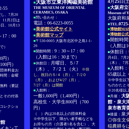
4
月
25
日(
大阪市立東洋陶磁美術館
■
大阪府立
THE MUSEUM OF ORIENTAL
■
-55
CERAMICS, OSAKA
Museum of Y
し、7月20
■
問い合わせ：
大阪府和泉
、11月2日は
電話：06-6223-0055
0725
■
TEL.
日、10月13
美術館公式サイト
■
博物館MA
■
■
博物館公式
美術館マップ
■
17：00
開館時間：
■
■
〒530-0005 大阪市北区中之島1-1-
（入館は1
26
まで）
9：30～17：00
■
開館時間：
休館日：
■
（入館は16：30まで）
月4日、7月
00円）
月曜日、５/７
（木）、7月
■
休館日：
,100円）
入館料：一
■
（木）、７/２１（火）
※但
の団体料金お
65歳以上・
し、祝日の５/４（月）、７/2０
時間：金曜
（月）、および4/27（月）、
※中学生以
7/27（月）は開館
ちのかたと
満無料（要証
■
入館料：
※20名様以
一般1,600円（1,400円）、
大
とその付添
■
共催：
高校生・大学生800円（700
館・泉大
コレクショ
円）
泉市教育
す
（ ）内は20名以上の団体料金
泉
■
後援：
※中学生以下、障がい者手帳などを
◎弥生文
術館
お持ちの方（介護者1名を含む）、大
稲農耕を
イキン工