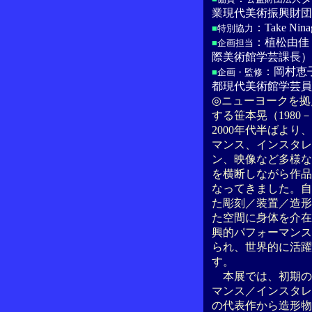
業現代美術振興財団
：Take Nina
■
特別協力
：植松由佳
■
企画担当
際美術館学芸課長）
：岡村恵
■
企画・監修
都現代美術館学芸員
◎ニューヨークを拠
する笹本晃（1980
2000年代半ばより
マンス、インスタレ
ン、映像など多様な
を横断しながら作品
なってきました。自
た彫刻／装置／造形
た空間に身体を介在
興的パフォーマンス
られ、世界的に活躍
す。
本展では、初期の
マンス／インスタレ
の代表作から造形物