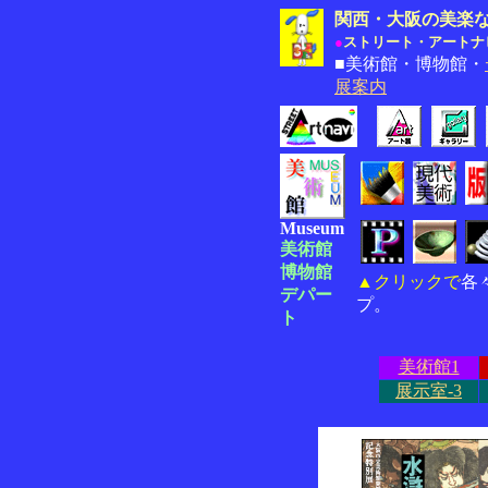
関西・大阪の美楽
●
ストリート・アートナ
■美術館・博物館・
展案内
Museum
美術館
博物館
▲クリックで
各
デパー
プ。
ト
美術館1
展示室-3