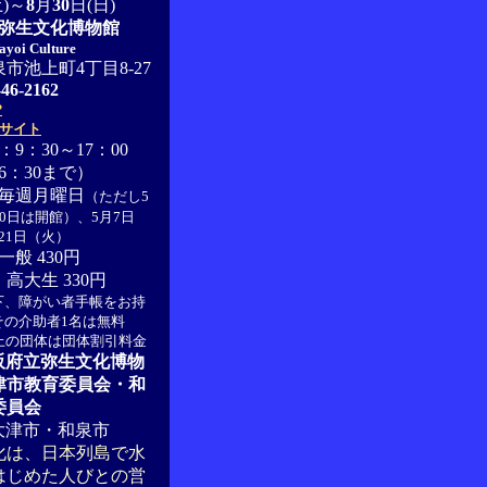
土)～
8
月
30
日(日)
弥生文化博物館
ayoi Culture
市池上町4丁目8-27
-46-2162
P
サイト
9：30～17：00
6：30まで）
毎週月曜日
（ただし5
20日は開館）、5月7日
21日（火）
般 430円
高大生 330円
下、障がい者手帳をお持
その介助者1名は無料
上の団体は団体割引料金
阪府立弥生文化博物
津市教育委員会・和
委員会
大津市・和泉市
化は、日本列島で水
はじめた人びとの営