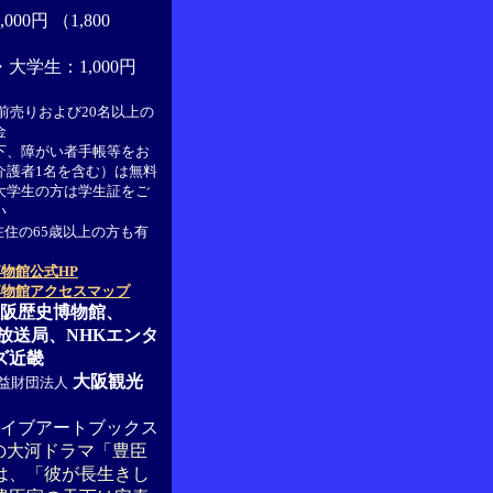
00円 （1,800
大学生：1,000円
前売りおよび20名以上の
金
下、障がい者手帳等をお
介護者1名を含む）は無料
大学生の方は学生証をご
い
在住の65歳以上の方も有
物館公式HP
博物館アクセスマップ
阪歴史博物館、
放送局、NHKエンタ
ズ近畿
大阪観光
益財団法人
イブアートブックス
年の大河ドラマ「豊臣
は、「彼が長生きし