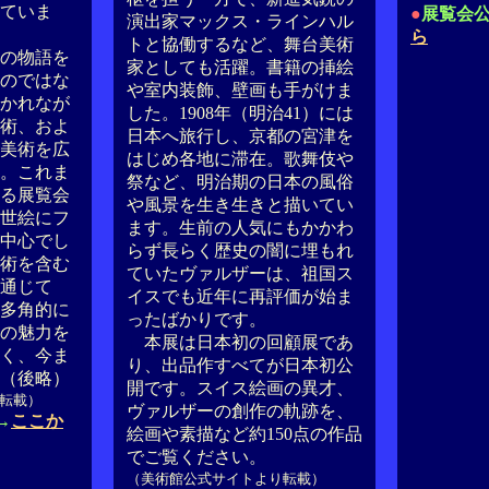
ていま
●
展覧会
演出家マックス・ラインハル
ら
トと協働するなど、舞台美術
の物語を
家としても活躍。書籍の挿絵
のではな
や室内装飾、壁画も手がけま
かれなが
した。1908年（明治41）には
術、およ
日本へ旅行し、京都の宮津を
美術を広
はじめ各地に滞在。歌舞伎や
。これま
祭など、明治期の日本の風俗
る展覧会
や風景を生き生きと描いてい
世絵にフ
ます。生前の人気にもかかわ
中心でし
らず長らく歴史の闇に埋もれ
術を含む
ていたヴァルザーは、祖国ス
通じて
イスでも近年に再評価が始ま
多角的に
ったばかりです。
の魅力を
本展は日本初の回顧展であ
く、今ま
り、出品作すべてが日本初公
（後略）
開です。スイス絵画の異才、
転載）
ヴァルザーの創作の軌跡を、
→
ここか
絵画や素描など約150点の作品
でご覧ください。
（美術館公式サイトより転載）