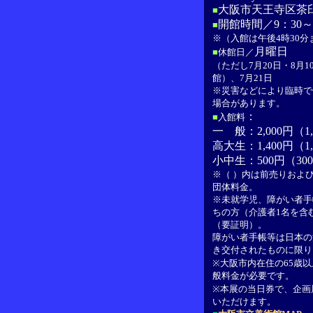
大阪市天王寺区茶臼
■
開館時間／9：30～1
■
※（入館は午後4時30分
月曜日
■
休館日／
（ただし7月20日・8月1
館）、7月21日
※災害などにより臨時で
場合があります。
：
■
入館料
一 般：2,000円（1
高大生：1,400円（1
小中生：500円（30
※（ ）内は前売りおよび
団体料金。
※未就学児、障がい者手
ちの方（介護者1名を含
（要証明）。
障がい者手帳等は日本の
き交付されたものに限り
※大阪市内在住の65歳
般料金が必要です。
※本展の当日券で、企画
いただけます。