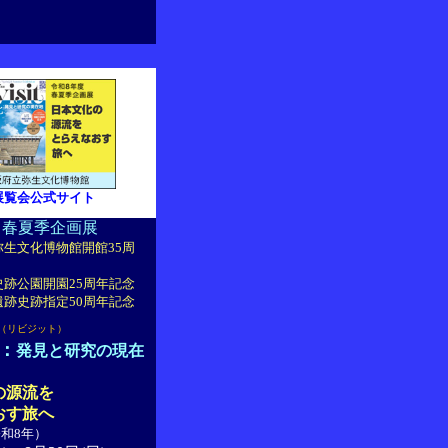
展覧会公式サイト
 春夏季企画展
生文化博物館開館35周
跡公園開園25周年記念
跡史跡指定50周年記念
（リビジット）
：
発見と研究の現在
の源流を
おす旅へ
令和8年）