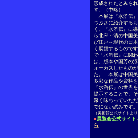
形成されたとみられ
す。（中略）
本展は『水滸伝』
つぶさに紹介するも
く、『水滸伝』に導
ら北宋～清の中国美
び江戸～現代の日本
く展観するものです
で『水滸伝』に関わ
は、版本や国芳の浮
ォーカスしたものが
た。 本展は中国美
多彩な作品や資料を
『水滸伝』の世界を
提示することで、そ
深く味わっていただ
でにない試みです。
（美術館公式サイトより
●
展覧会公式サイト
ら