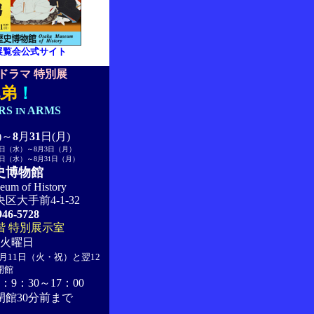
展覧会公式サイト
ドラマ 特別展
弟
！
RS
ARMS
IN
)～
8
月
31
日(月)
8日（水）～8月3日（月）
5日（水）～8月31日（月）
史博物館
eum of History
区大手前4-1-32
946-5728
階 特別展示室
火曜日
月11日（火・祝）と翌12
開館
9：30～17：00
閉館30分前まで