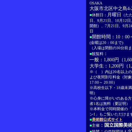
OSAKA
大阪市北区中之島4-2
月曜日
■
休館日：
（ただ
日、9月21日、10月12日
開館）、7月21日、9月24
日
開館時間：10：00～
■
(金曜は20：00まで)
（入場は閉館の30分前
：
■
観覧料
一般：1,800円（1,6
大学生：1,200円（1
※（ ）内は20名以上
よび夜間割引料金（対象
17:00～ 20:00）
※高校生以下・18歳未
明）
※心身に障がいのある方
者1名は無料（要証明）
※本料金で同時開催の「
ン1」もご覧いただけま
■
美術館公式サイト
：
国立国際美
■
主催
：
ダ
■
協賛
公益財団法人