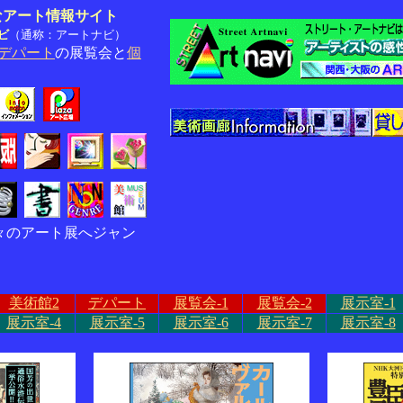
なアート情報サイト
ビ
（通称：アートナビ）
デパート
の展覧会と
個
々のアート展へジャン
美術館2
デパート
展覧会-1
展覧会-2
展示室-1
展示室-4
展示室-5
展示室-6
展示室-7
展示室-8