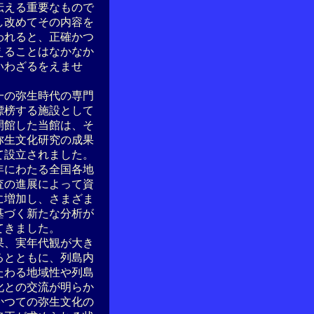
伝える重要なもので
し改めてその内容を
われると、正確かつ
えることはなかなか
いわざるをえませ
の弥生時代の専門
標榜する施設として
に開館した当館は、そ
弥生文化研究の成果
て設立されました。
5年にわたる全国各地
査の進展によって資
に増加し、さまざま
基づく新たな分析が
てきました。
、実年代観が大き
るとともに、列島内
たわる地域性や列島
化との交流が明らか
かつての弥生文化の