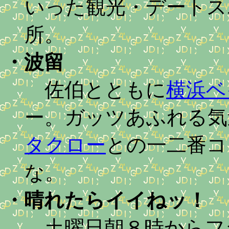
いった観光・デートス
所。
・
波留
佐伯とともに
横浜ベ
ー。ガッツあふれる気
タクロー
との一二番コ
な。
・
晴れたらイイねッ！
土曜日朝８時からフ