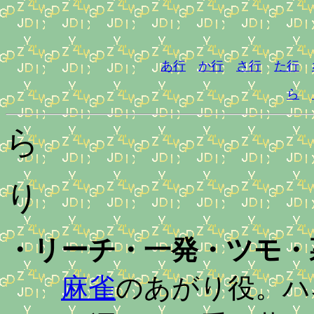
あ行
か行
さ行
た行
ら
ら
り
・
リーチ・一発・ツモ・
麻雀
のあがり役。ハ