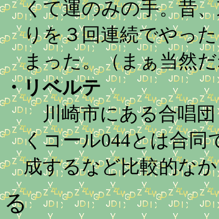
くて運のみの手。昔、
りを３回連続でやった
まった。（まぁ当然だね。
・
リベルテ
川崎市にある合唱団
くコール044とは合同
成するなど比較的なか
る