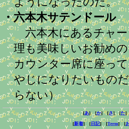
ようになったのだ。
・
六本木サテンドール
六本木にあるチャー
理も美味しいお勧めの
カウンター席に座って
やじになりたいものだ
らない）
[
あ
] [
か
] [
さ
] [
た
]
[
新着
] [
日記
] [
Term
] [