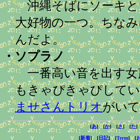
沖縄そばにソーキと
大好物の一つ。ちなみ
んだよ。
・
ソプラノ
一番高い音を出す女
もきゃぴきゃぴしてい
ませさんトリオ
がいて要
[
あ
] [
か
] [
さ
] [
た
]
[
新着
] [
日記
] [
Term
] [