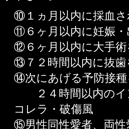
⑩１ヵ月以内に採血さ
⑪６ヶ月以内に妊娠・
⑫６ヶ月以内に大手術
⑬７２時間以内に抜歯
⑭次にあげる予防接種
２４時間以内のイン
コレラ・破傷風
⑮男性同性愛者、両性