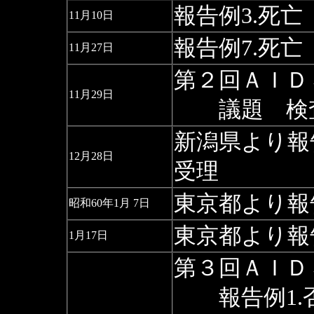
報告例3.死亡
11月10日
報告例7.死亡
11月27日
第２回ＡＩＤ
11月29日
議題 検査
新潟県より報
12月28日
受理
東京都より報
昭和60年1月 7日
東京都より報
1月17日
第３回ＡＩＤ
報告例1.