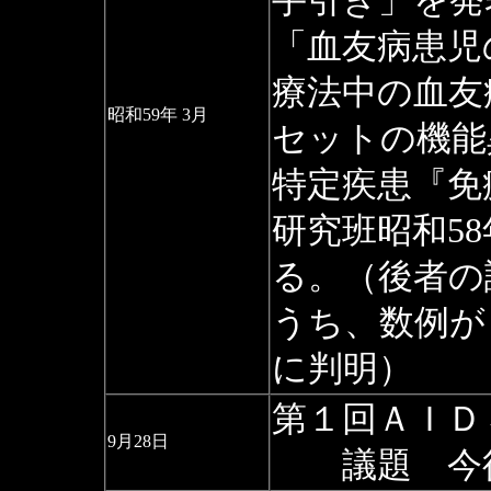
手引き」を発
「血友病患児
療法中の血友
昭和59年 3月
セットの機能
特定疾患『免
研究班昭和5
る。（後者の
うち、数例が
に判明）
第１回ＡＩＤ
9月28日
議題 今後