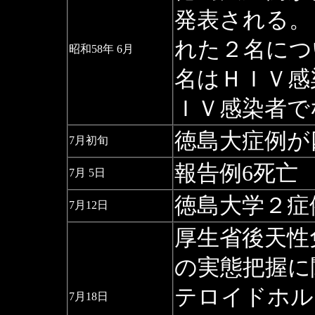
発表される。
れた２名につ
昭和58年 6月
名はＨＩＶ感
ＩＶ感染者で
徳島大症例が
7月初旬
報告例6死亡
7月 5日
徳島大学２症
7月12日
厚生省後天性
の実態把握に
テロイドホル
7月18日