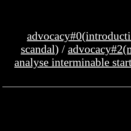
advocacy#0(introduct
scandal)
/
advocacy#2(m
analyse interminable star