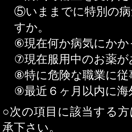
⑤いままでに特別の病
すか。
⑥現在何か病気にかか
⑦現在服用中のお薬が
⑧特に危険な職業に従
⑨最近６ヶ月以内に海
○次の項目に該当する
承下さい。