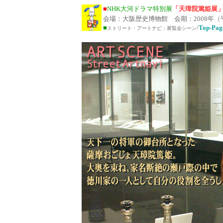
■
NHK大河ドラマ特別展
「天璋院篤姫展
会場：大阪歴史博物館 会期：2008年（
■
/
Top-Pag
ストリート・アートナビ：展覧会シーン