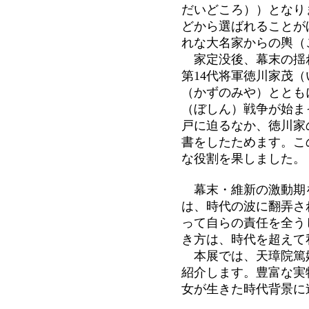
だいどころ））となり
どから選ばれることが
れな大名家からの輿（
家定没後、幕末の揺
第14代将軍徳川家茂
（かずのみや）ととも
（ぼしん）戦争が始まっ
戸に迫るなか、徳川家
書をしたためます。こ
な役割を果しました。
幕末・維新の激動期
は、時代の波に翻弄さ
って自らの責任を全う
き方は、時代を超えて
本展では、天璋院篤
紹介します。豊富な実
女が生きた時代背景に