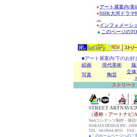
●
アート展案内/美
●
NHK大河ドラ
→
●
インフォメーシ
▲
このページのTO
■アート展案内/下のお
絵画
現代美術
版
立体
写真
陶芸
ストリート
STREET ARTNA
（通称：アートナビ/AR
Webコンテンツ制作・発信/Co
NAKATA DESIGN INC. 2008 A
TEL : 06-6944-4055 FAX :
●このホームページへのご