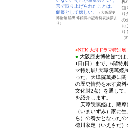
いない。それが展覧会という
界
形で取り上げられたことは、
知
館長として嬉しい。
（大阪歴史
り
博物館 脇田 修館長の記者発表挨拶よ
の
り）
お
り
（S
●
NHK 大河ドラマ特別展
●
大阪歴史博物館では、
1日(日）まで、6階特
マ特別展｢天璋院篤姫
った、天璋院篤姫に関
の歴史情勢を示す資料な
文化財2点）を通して
を紹介します。
天璋院篤姫は、薩摩
（いまいずみ）家に生
ら）の養女となったのち、
徳川家定（いえさだ）