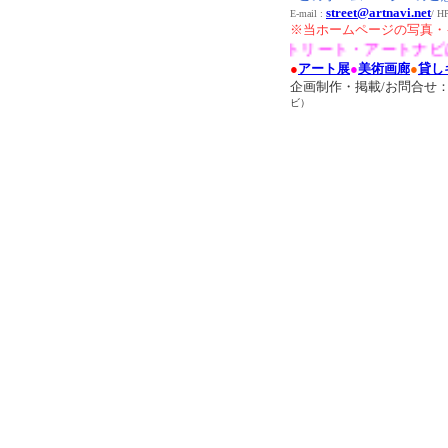
street@artnavi.net
E-mail :
/ 
※当ホームページの写真・
●ストリート・アートナビは関
●
アート展
●
美術画廊
●
貸し
企画制作・掲載/お問合せ
ビ）