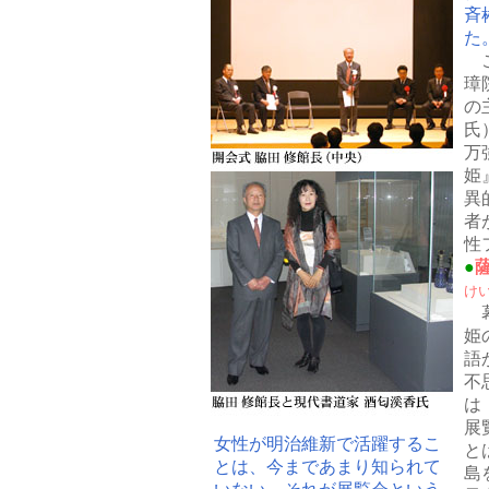
斉
た
璋
の
氏
万
姫
異
者
性
●
け
姫
語
不
は
展
女性が明治維新で活躍するこ
と
とは、今まであまり知られて
島