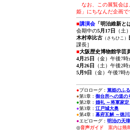
なお、この展覧会は
姫」にちなんだ企画で
■
講演会
「明治維新と
会期中の
5月17日
（土
木村幸比古
（さちひこ）
課長］
■
大阪歴史博物館学芸
4月25日
（金）午後7時
4月26日
（土）午後2時
5月9日
（金）午後7時
●
プロローグ：
篤姫のふ
●
第1章：
御台所への道の
●
第2章：
婚礼 ～将軍家
●
第3章：
江戸城大奥
●
第4章：
幕府瓦解 ～徳
●
エピローグ：
明治の天
◎
音声ガイド
案内は幾