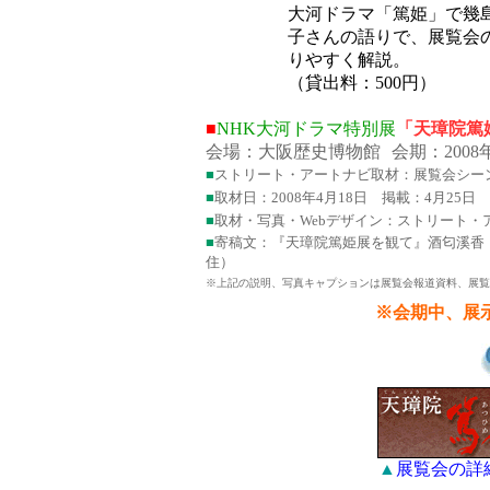
大河ドラマ「篤姫」で幾
子さんの語りで、展覧会
りやすく解説。
（貸出料：500円）
■
NHK大河ドラマ特別展
「天璋院篤
会場：大阪歴史博物館
会期：200
■
ストリート・アートナビ取材：展覧会シーン
■
取材日：2008年4月18日 掲載：4月25日 ART SC
■
取材・写真・Webデザイン：ストリート・
■
寄稿文：『天璋院篤姫展を観て』酒匂溪香（
住）
※上記の説明、写真キャプションは展覧会報道資料、展覧
※会期中、展
▲
展覧会の詳