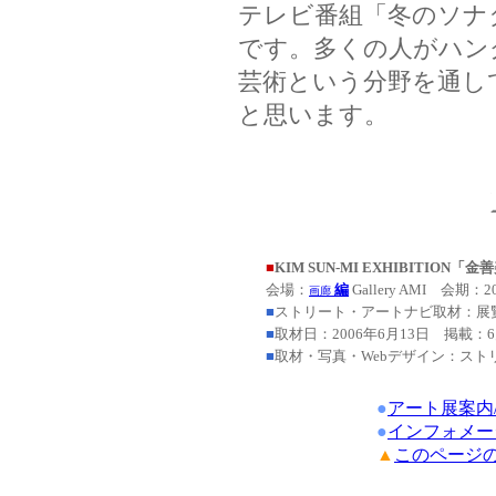
テレビ番組「冬のソナ
です。多くの人がハン
芸術という分野を通し
と思います。
■
KIM SUN-MI EXHIBITION「金
会場：
編
Gallery AMI 会期：2
画廊
■
ストリート・アートナビ取材：展覧会シ
■
取材日：2006年6月13日 掲載：6月15日 
■
取材・写真・Webデザイン：スト
●
アート展案内
●
インフォメー
▲
このページの