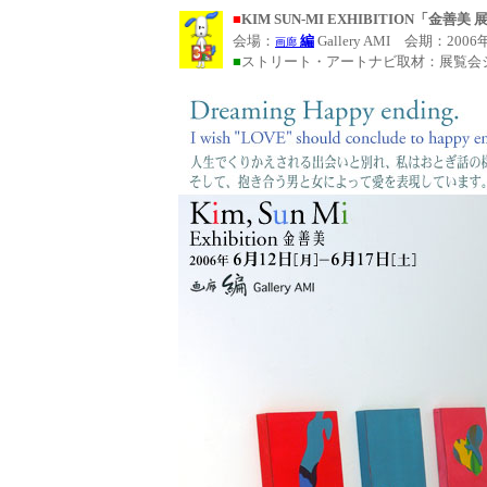
■
KIM SUN-MI EXHIBITION「金善美 
会場：
編
Gallery AMI 会期：2006
画廊
■
ストリート・アートナビ取材：展覧会シーン