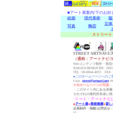
■アート展案内/下のお
絵画
現代美術
版
立体
写真
陶芸
ストリート
STREET ARTNA
（通称：アートナビ/AR
Webコンテンツ制作・発信/Co
NAKATA DESIGN INC. 2001-2
TEL : 06-6944-4055 FAX :
●このホームページへのご
street@artnavi.net
E-mail :
/ 
※当ホームページの写真・
・このサイト内にある画像
それぞれの権利所有者に帰
●ストリート・アートナビは関
●
アート展
●
美術画廊
●
貸し
企画制作・掲載/お問合せ
ビ）