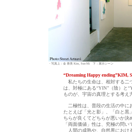
・写真上：金 善美 Kim, Sun-Mi 下：展示シーン
“Dreaming Happy ending”KIM,
私たちの生命は、相対する二
は、対極にある“YIN”（陰）と
ものが、宇宙の真理とする考え
二極性は、普段の生活の中にお
たとえば「光と影」、「白と黒
ちらが良くてどちらが悪いか決
「両面価値」性は、究極の問い
人間の成熟や、自然界における