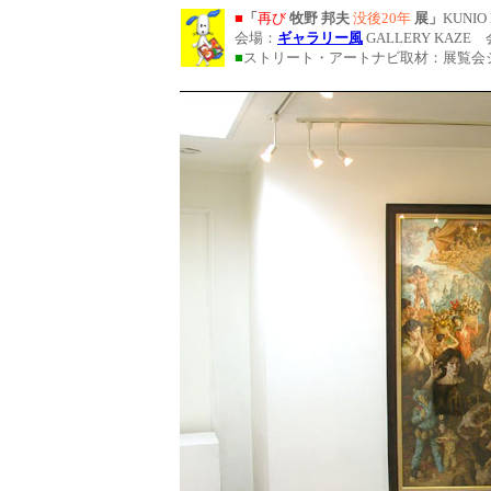
■
「
再び
牧野 邦夫
没後20年
展」
KUNIO 
会場：
ギャラリー風
GALLERY KAZE
■
ストリート・アートナビ取材：展覧会
-
-