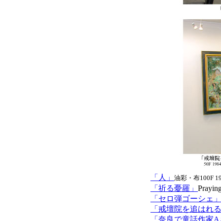
「人」
油彩・布100F 1
「祈る憂羅」
Prayi
「セロ弾ゴーシェ
「戒壇院を追はれる
「奈良で童話作家A