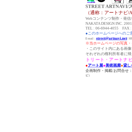
STREET ARTNA
（通称：アートナビ/AR
Webコンテンツ制作・発信/Co
NAKATA DESIGN INC. 2001-2
TEL : 06-6944-4055 FAX :
●このホームページへのご
street@artnavi.net
E-mail :
/ 
※当ホームページの写真・
・このサイト内にある画像
それぞれの権利所有者に帰
●ストリート・アートナビは
●
アート展
●
美術画廊
●
貸し
企画制作・掲載/お問合せ
ビ）