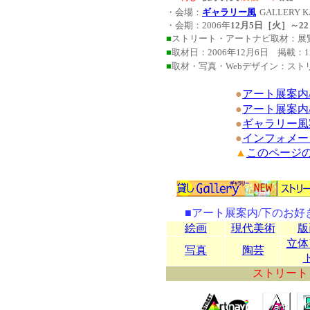
・会場：
ギャラリー風
GALLERY
・会期：2006年
12月5日［火］～2
■
ストリート・アートナビ取材：展
■
取材日：2006年12月6日 掲載：12月7日 
■
取材・写真・Webデザイン：スト
●
アート展案内
●
アート展案内
●
ギャラリー風
●
インフォメー
▲
このページの
■アート展案内/下のお
絵画
現代美術
版
立体
写真
陶芸
ストリート