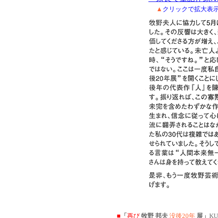
▲
クリックで拡大表
■
「
再び
牧野 邦夫
没後20年
展」
KU