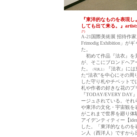
『東洋的なものを表現し
しても出て来る。』artist:Be
グ)
A-21国際美術展 招待作家
Frimodig Exhibit
た。
初めて作品『法衣』を見
が、そこにブロンドヘアー
た。
『法衣』には
（写真上）
た“法衣”を中心にその
した守り札やチベットで
札や作者の好きな花のプ
『TODAY/EVERY 
ージュされている。それ
や東洋の文化・宇宙観を表
がこれまで世界を廻り体
アイデンティティー【ide
した。「東洋的なものを
ン人（西洋人）ですから