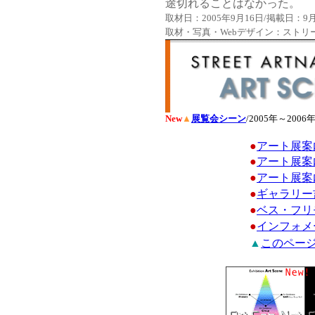
途切れることはなかった。
取材日：2005年9月16日/掲載日：9月
取材・写真・Webデザイン：ストリ
New
▲
展覧会シーン
/2005年～20
●
アート展案
●
アート展案
●
アート展案
●
ギャラリー
●
ベス・フリ
●
インフォメ
▲
このページ