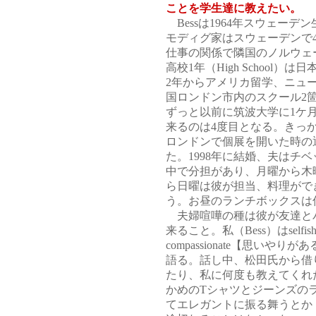
ことを学生達に教えたい。
Bessは1964年スウェーデ
モディグ家はスウェーデンで
仕事の関係で隣国のノルウェ
高校1年（High School
2年からアメリカ留学、ニュ
国ロンドン市内のスクール2
ずっと以前に筑波大学に1ケ
来るのは4度目となる。きっか
ロンドンで個展を開いた時の通
た。1998年に結婚、夫はチ
中で分担があり、月曜から木曜
ら日曜は彼が担当、料理がで
う。お昼のランチボックスは何
夫婦喧嘩の種は彼が友達とパ
来ること。私（Bess）はsel
compassionate【思い
語る。話し中、松田氏から借
たり、私に何度も教えてくれ
かめのTシャツとジーンズの
てエレガントに振る舞うとか