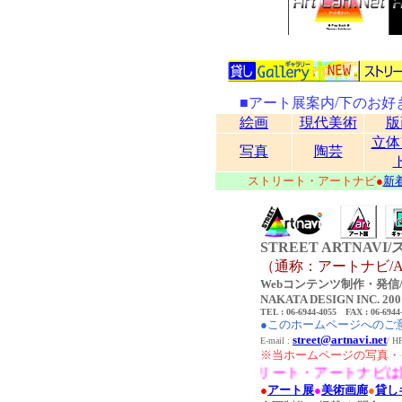
■アート展案内/下のお
絵画
現代美術
版
立体
写真
陶芸
ストリート・アートナビ
●
新
STREET ARTNA
（通称：アートナビ/AR
Webコンテンツ制作・発信/C
NAKATA DESIGN INC. 2001-
TEL : 06-6944-4055 FAX : 06-6944
●このホームページへのご
street@artnavi.net
E-mail :
/ 
※当ホームページの写真・
●ストリート・アートナビは関西
●
アート展
●
美術画廊
●
貸し