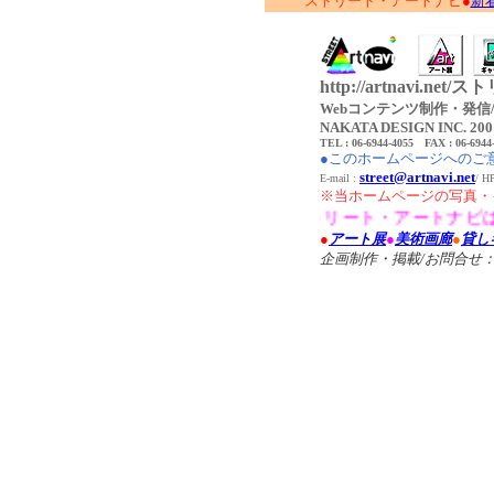
ストリート・アートナビ
●
新
http://artnavi.n
Webコンテンツ制作・発信/C
NAKATA DESIGN INC. 2001-
TEL : 06-6944-4055 FAX : 06-6944
●このホームページへのご
street@artnavi.net
E-mail :
/ 
※当ホームページの写真・
●ストリート・アートナビは近
●
アート展
●
美術画廊
●
貸し
企画制作・掲載/お問合せ