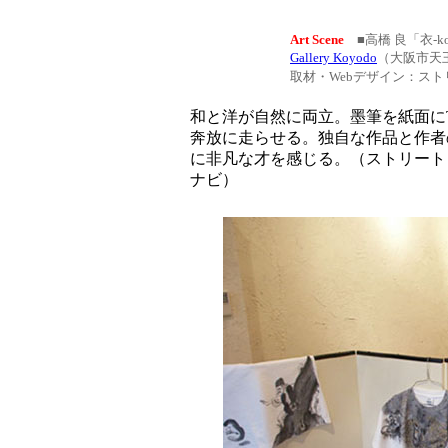
Art Scene
■高橋 良「衣-kor
Gallery Koyodo
（大阪市天
取材・Webデザイン：ス
和と洋が自然に両立。墨筆を紙面に
奔放に走らせる。独自な作品と作者
に非凡な才を感じる。（ストリート
ナビ）