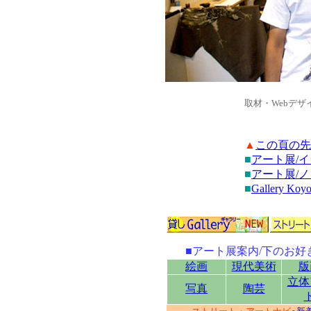
取材・Webデ
▲
この頁の先
■
アート展/
■
アート展/
■
Gallery K
■アート展案内/下のお
絵画
現代美術
版
立体
写真
陶芸