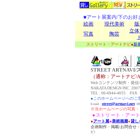
■アート展案内/下のお
絵画
現代美術
版
立体
写真
陶芸
ストリート・アートナビ
●
新
STREET ARTNA
（通称：アートナビ/AR
Webコンテンツ制作・発信/Co
NAKATA DESIGN INC. 2007 A
TEL : 06-6944-4055 FAX :
●このホームページへのご
street@artnavi.net
E-mail :
/ 
※当ホームページの写真・
●ストリート・アート
●
アート展
●
美術画廊
●
貸し
企画制作・掲載/お問合せ
ビ）