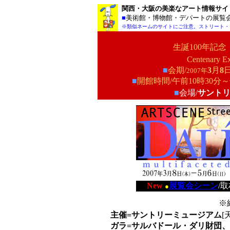
関西・大阪の美楽なアート情報サイ
■
美術館・博物館・デパートの展覧
※類似ネームのサイトにご注意。ストリート・
生誕100年記念
Centenary Ex
■
会期/
3
月
8
日
2007年
■
開館時間/午前10時30分
■
会場/
サント
New
展覧会シーン
/
●
※
主催=
サントリーミュージアム
[
ガラ=サルバドール・ダリ財団