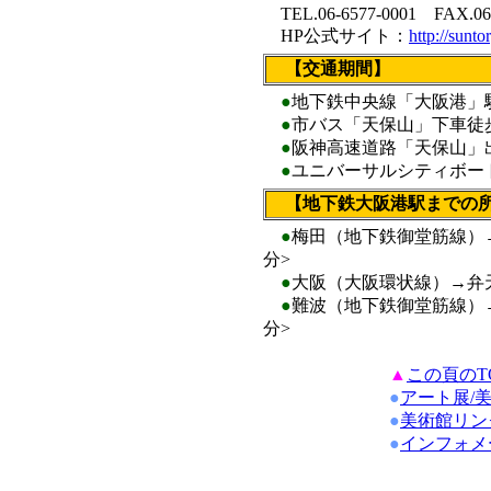
TEL.06-6577-0001 FAX.06-
HP公式サイト：
http://sunt
【交通期間】
●
地下鉄中央線「大阪港」
●
市バス「天保山」下車徒歩約
●
阪神高速道路「天保山」出
●
ユニバーサルシティボー
【地下鉄大阪港駅までの
●
梅田（地下鉄御堂筋線）→
分>
●
大阪（大阪環状線）→弁天
●
難波（地下鉄御堂筋線）→
分>
▲
この頁のT
●
アート展/
●
美術館リン
●
インフォメ