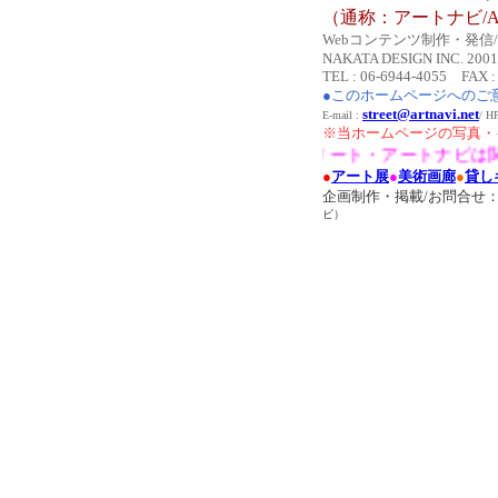
（通称：アートナビ/AR
Webコンテンツ制作・発信/Co
NAKATA DESIGN INC. 2001-2
TEL : 06-6944-4055 FAX :
●このホームページへのご
street@artnavi.net
E-mail :
/ 
※当ホームページの写真・
●ストリート・アートナビは関西・大
●
アート展
●
美術画廊
●
貸し
企画制作・掲載/お問合せ
ビ）