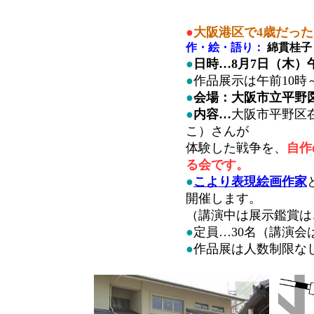
●
大阪港区で4歳だっ
作・絵・語り：
綿貫桂子
●
日時…8月7日（木）
●
作品展示は午前10時～
●
会場：大阪市立平野
●
内容…
大阪市平野区
こ）さんが
体験した戦争を、
自作
る会です。
●
こより表現絵画作家
開催します。
（講演中は展示鑑賞は
●
定員…30名（講演
●
作品展は人数制限な