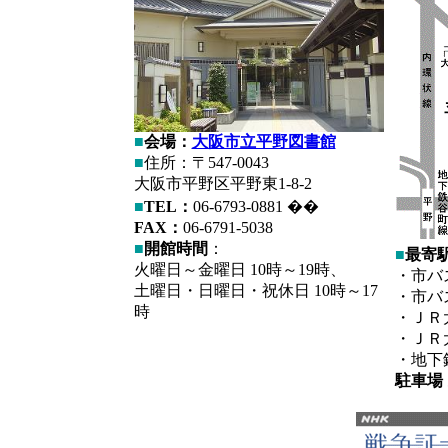
■
会場：
大阪市立平野図書館
■
住所：〒547-0043
大阪市平野区平野東1-8-2
■
TEL：
06-6793-0881 ��
FAX：
06-6791-5038
■
開館時間
：
■
最寄
火曜日～金曜日 10時～19時、
・市バ
土曜日・日曜日・祝休日 10時～17
・市バ
時
・ＪＲ
・ＪＲ
・地下
駐車場