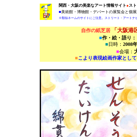
関西・大阪の美楽なアート情報サイト
●
スト
■
美術館・博物館・デパートの展覧会と個展
※類似ネームのサイトにご注意。ストリート・アートナ
「大阪港
自作の紙芝居
■
作・絵・語り
■
日時：
200
■
会場：
■
こより表現絵画作家として