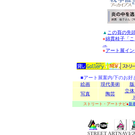
▲
この頁の先
●
綿貫桂子「こ
→
●
アート展イン
■アート展案内/下のお
絵画
現代美術
版
立体
写真
陶芸
ストリート・アートナビ
●
新
STREET ARTNA