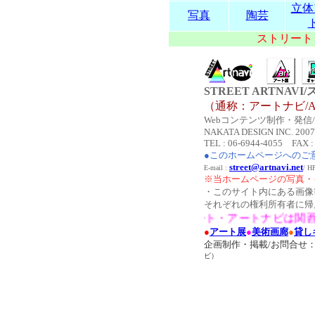
立体
写真
陶芸
ストリート
STREET ARTNA
（通称：アートナビ/AR
Webコンテンツ制作・発信/Co
NAKATA DESIGN INC. 2007 A
TEL : 06-6944-4055 FAX :
●このホームページへのご
street@artnavi.net
E-mail :
/ 
※当ホームページの写真・
・このサイト内にある画像
それぞれの権利所有者に帰
●ストリート・アートナビは関西・大
●
アート展
●
美術画廊
●
貸し
企画制作・掲載/お問合せ
ビ）