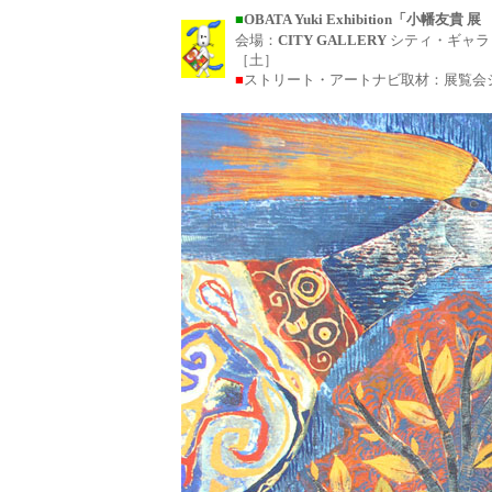
■
OBATA Yuki Exhibition「小幡友
会場：
CITY GALLERY
シティ・ギャラ
［土］
■
ストリート・アートナビ取材：展覧会