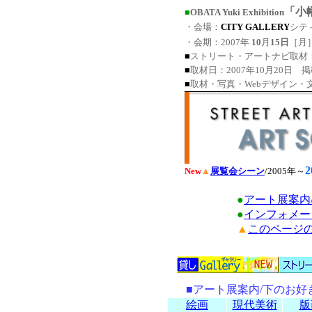
「小
■
OBATA Yuki Exhibition
・会場：
CITY GALLERY
シテ
・会期：2007年
10
月
15日
［月
■
ストリート・アートナビ取材
■
取材日：2007年10月20日 掲載：12
■
取材・写真・Webデザイン・
2
New
▲
展覧会シーン
/2005年～
●
アート展案内
●
インフォメー
▲
このページの
■アート展案内/下のお
絵画
現代美術
版